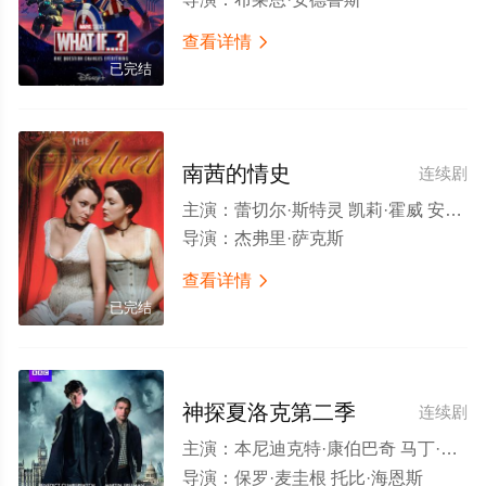
查看详情

已完结
南茜的情史
连续剧
主演：
蕾切尔·斯特灵 凯莉·霍威 安娜·钱斯勒 乔迪·梅 阿列克谢·赛尔 约翰·鲍维 莎莉·霍金斯 迪·波特切尔 卡尔·蔡斯 珍妮特·亨弗瑞 丹尼尔·梅斯 伯娜丝·斯戴杰斯 Sara Stockbridge Susie Valerio 休·博纳维尔 约翰尼·维加斯 Louis Alderton Diane Beck 本尼迪克特·康伯巴奇 安吉拉科伦 Heather Dickinson 莫妮卡·杜兰 Janet Fullerlove Milly Gregory 理查德·霍普 Annie Hulley 迪恩·里侬斯
导演：
杰弗里·萨克斯
查看详情

已完结
神探夏洛克第二季
连续剧
主演：
本尼迪克特·康伯巴奇 马丁·弗瑞曼 鲁珀特·格雷夫斯 马克·加蒂斯 安德鲁·斯科特 尤娜·斯塔布斯 露易丝·布瑞丽 劳拉·普沃 凯瑟琳·帕金森 拉塞尔·托维 阿米莉亚·布摩 伊恩·哈拉德 丹尼·韦伯 奥娜·卓别林 安德鲁·哈维尔 托德·博伊斯 理查德·坎宁汉姆 卢克·纽伯里 罗莎琳德·霍尔斯特德 彼得·佩德罗 霍纳·妮芙茜 汤玛欣·蓝德 利萨·麦克阿里斯特 Simon Thorp Anthony Cozens Rosemary Smith
导演：
保罗·麦圭根 托比·海恩斯