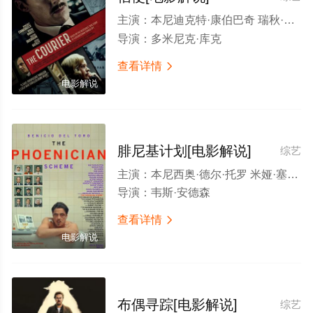
主演：
本尼迪克特·康伯巴奇 瑞秋·布罗斯纳安 梅拉布·尼尼泽 玛丽亚·米罗诺娃 安东·莱瑟 安格斯·瑞特 大卫·巴克-琼斯 米尔斯·理查森 杰西·巴克利 基里尔·皮罗戈夫 Yuri Klimov 马里安·洛伦西克 艾丽丝·奥尔尤因 乔纳森·哈登 伊莲娜·艾尔米纳斯 阿勒斯·比利克 安德烈·库尔加诺夫 奥德·马利 贝恩·科拉科 迪诺·布加迪 Emma Penzina Fred Haig Charles Walters James Schofield Keir Hills Vladimir Chuprikov
导演：
多米尼克·库克
查看详情

电影解说
腓尼基计划[电影解说]
综艺
主演：
本尼西奥·德尔·托罗 米娅·塞普雷顿 迈克尔·塞拉 汤姆·汉克斯 布莱恩·克兰斯顿 里兹·阿迈德 马修·阿马立克 杰弗里·怀特 理查德·艾欧阿德 斯嘉丽·约翰逊 本尼迪克特·康伯巴奇 鲁伯特·弗兰德 霍普·戴维斯 比尔·默瑞 夏洛特·甘斯布 安东尼娅·德斯普拉特 基特·拉库森 马克斯·毛夫 马修·乔丹 米洛·詹姆斯 杰米·费基克 斯特凡纳·巴克 赫克托·贝特曼·哈登 穆罕默德·贝哈德金
导演：
韦斯·安德森
查看详情

电影解说
布偶寻踪[电影解说]
综艺