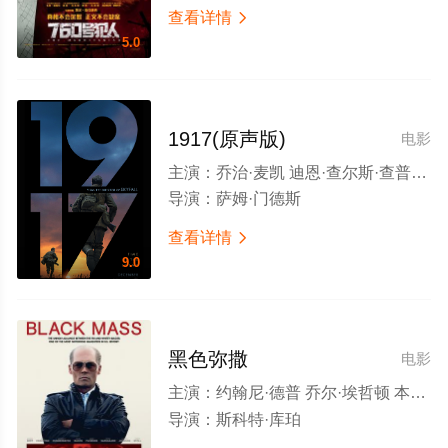
查看详情

5.0
1917(原声版)
电影
主演：
乔治·麦凯 迪恩·查尔斯·查普曼 科林·费尔斯 本尼迪克特·康伯巴奇 马克·斯特朗
导演：
萨姆·门德斯
查看详情

9.0
黑色弥撒
电影
主演：
约翰尼·德普 乔尔·埃哲顿 本尼迪克特·康伯巴奇 杰西·普莱蒙 凯文·贝肯 彼得·萨斯加德 达科塔·约翰逊 寇瑞·斯托尔 W·厄尔·布朗 朱诺·坦普尔 亚当·斯科特 朱丽安妮·尼科尔森 大卫·哈伯 布拉德·卡特 詹姆斯·拉索 埃里卡·麦克德莫特 杰瑞米·斯特朗 布雷顿·曼雷
导演：
斯科特·库珀