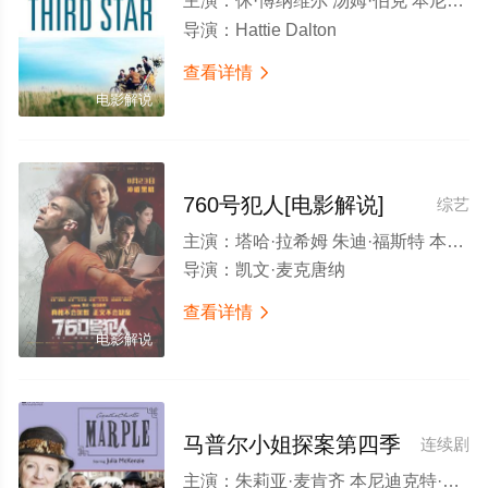
主演：
休·博纳维尔 汤姆·伯克 本尼迪克特·康伯巴奇 约翰·约瑟夫·菲尔德 Adam Robertson Eros Vlahos 鲁珀特·弗雷泽 尼娅·罗伯茨
导演：
Hattie Dalton
查看详情

电影解说
760号犯人[电影解说]
综艺
主演：
塔哈·拉希姆 朱迪·福斯特 本尼迪克特·康伯巴奇 扎克瑞·莱维 谢琳·伍德蕾 沙莫·阿斯玛尼 克里·约翰逊 马修·马什 大卫·芬恩 安德烈·雅各布斯 兰利·柯克伍德 史蒂夫·马克 罗伯特·霍布斯 梅丽莎·海登 阿拉·萨菲 埃文·亨斯特 达伦-迈耶 弗朗西斯·乔勒 克莱顿·博伊德 南希·霍兰德 Meena Rayann Arthur Falko
导演：
凯文·麦克唐纳
查看详情

电影解说
马普尔小姐探案第四季
连续剧
主演：
朱莉亚·麦肯齐 本尼迪克特·康伯巴奇 马修·麦克费登 鲁珀特·格雷夫斯 娜塔莉·多默尔 拉塞尔·托维 肖恩·比格斯代夫 汉娜·穆雷 艾略特·科万 弗莱迪·福克斯 玛克辛·皮克 拉菲·斯波 佩内洛普·威尔顿 本·迈尔斯 玛戈·斯蒂雷