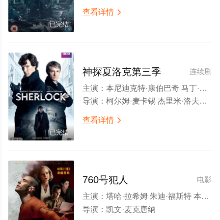
查看详情

已完结
神探夏洛克第三季
连续剧
主演：
本尼迪克特·康伯巴奇 马丁·弗瑞曼 鲁珀特·格雷夫斯 马克·加蒂斯 安德鲁·斯科特 劳拉·普沃 尤娜·斯塔布斯 露易丝·布瑞丽 阿曼达·阿宾顿 乔纳森·阿里斯 婉妲·泛森 蒂莫西·卡尔顿 大卫·芬恩 莎朗·鲁妮 里克·沃登 戴维·甘特 艾德·伯奇 利萨·麦克阿里斯特 达伦·布朗 拉斯科·阿特金斯 拉斯·米克尔森 亚当·普里克特 保罗·沃伦 Trixiebell Harrowell Tomi May Lovelace Akpojaro
导演：
柯尔姆·麦卡锡 杰里米·洛夫林 尼克·赫伦
查看详情

已完结
760号犯人
电影
主演：
塔哈·拉希姆 朱迪·福斯特 本尼迪克特·康伯巴奇 扎克瑞·莱维 谢琳·伍德蕾 沙莫·阿斯玛尼
导演：
凯文·麦克唐纳