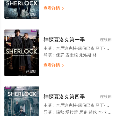
查看详情

已完结
神探夏洛克第一季
连续剧
主演：
本尼迪克特·康伯巴奇 马丁·弗瑞曼 鲁珀特·格雷夫斯 安德鲁·斯科特 马克·加蒂斯 尤娜·斯塔布斯 露易丝·布瑞丽 菲尔·戴维斯 嘉玛·陈 奥利维亚·波莉 雯叶特·罗宾逊 坦娅·穆迪 希欧布罕·休莱特 约翰·麦克米兰 杰克·本斯 保罗·彻克 丹尼尔·伯希威尔 博迪·卡维尔 阿尔·韦弗 佐伊·特尔福德 黛布拉·摩尔 马修·尼达姆 Lauren Crace
导演：
保罗·麦圭根 尤洛斯·林
查看详情

已完结
神探夏洛克第四季
连续剧
主演：
本尼迪克特·康伯巴奇 马丁·弗瑞曼 鲁珀特·格雷夫斯 马克·加蒂斯 安德鲁·斯科特 阿曼达·阿宾顿 尤娜·斯塔布斯 露易丝·布瑞丽 托比·琼斯 琳赛·邓肯 珊·布鲁克 玛西娅·沃伦 西蒙·坤茨 拉斯·米克尔森 埃莉诺·松浦 萨沙·达万 保罗·彻克 查尔斯·爱德华兹 阿曼达·鲁特 罗伯·卡伦德 理查德·西姆斯 安德鲁·伯恩 坦娅·穆迪 James Holmes 艾丽托马斯 David Cromarty Neal Barry 加布里埃尔·格莱斯特 Harry Gostelow
导演：
瑞秋·塔拉蕾 尼克·赫伦 本·卡隆