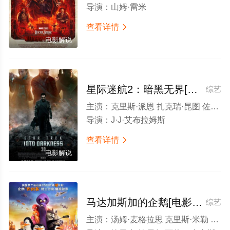
导演：
山姆·雷米
查看详情

电影解说
星际迷航2：暗黑无界[电影解说]
综艺
主演：
克里斯·派恩 扎克瑞·昆图 佐伊·索尔达娜 本尼迪克特·康伯巴奇 西蒙·佩吉 安东·叶利钦 卡尔·厄本 约翰·赵 布鲁斯·格林伍德 布兰登·诺曼 爱丽丝·伊芙 克里斯·海姆斯沃斯
导演：
J·J·艾布拉姆斯
查看详情

电影解说
马达加斯加的企鹅[电影解说]
综艺
主演：
汤姆·麦格拉思 克里斯·米勒 克里斯多夫·奈茨 本尼迪克特·康伯巴奇 郑肯 安内特·莫翰德鲁 彼得·斯特曼 约翰·马尔科维奇 沃纳·赫尔佐格