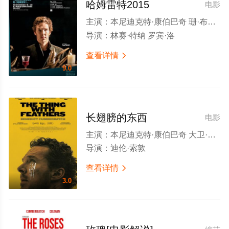
哈姆雷特2015
电影
主演：
本尼迪克特·康伯巴奇 珊·布鲁克 里奥·比尔 塞伦·希德 吉姆·诺顿 卡尔·约翰逊 寇布勒·霍尔德布鲁克-史密斯 马修·斯蒂尔 迪雯·亨利 巴里·艾尔德 鲁阿里·科纳汉 鲁迪·达马林加姆 莫拉格·席勒 谢尔戈·瓦雷斯 科林·黑格
导演：
林赛·特纳 罗宾·洛
查看详情

9.0
长翅膀的东西
电影
主演：
本尼迪克特·康伯巴奇 大卫·休里斯 萨姆·斯普卢尔 杰西·卡芙 雯叶特·罗宾逊 蒂姆· 普莱斯特 里奥·比尔 亚当·巴兹尔 加里·库珀 埃里克·兰帕特 皮埃尔·伯格曼 麦克斯·波特 德万内·沃尔科特 乔基姆·斯卡利 Lesley Molony Nandi Bhebhe Rimca Karmakar Matthew John Wright 亨利·博克索尔 理查德·博克索尔
导演：
迪伦·索敦
查看详情

3.0