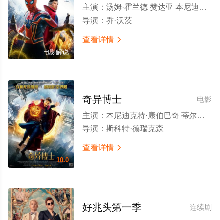
主演：
汤姆·霍兰德 赞达亚 本尼迪克特·康伯巴奇 雅各布·贝塔隆 托比·马奎尔 安德鲁·加菲尔德 玛丽莎·托梅 乔恩·费儒 王汉斌 威廉·达福 阿尔弗雷德·莫里纳 托马斯·哈登·丘奇 杰米·福克斯 瑞斯·伊凡斯 J·K·西蒙斯 查理·考克斯 安格瑞·赖斯 托尼·雷沃罗利 宝拉·纽瑟姆 汉尼拔·布勒斯 马丁·斯塔尔 J·B·斯穆夫 哈龙·汗 本·范德梅 加里·维克斯 马洛里·霍夫 里贾纳·陈婷 格伦·基奥 帕丽丝·本杰明 朱万达斯·坎迪斯 泰勒·圣克莱尔 小豪尔赫·兰登伯格 何塞·阿尔弗雷多·费尔南德斯 约翰尼·
导演：
乔·沃茨
查看详情

电影解说
奇异博士
电影
主演：
本尼迪克特·康伯巴奇 蒂尔达·斯文顿 麦斯·米科尔森 切瓦特·埃加福 瑞秋·麦克亚当斯 迈克尔·斯图巴 本尼迪克特·黄 本杰明·布拉特 斯科特·阿金斯 莎拉·费希恩 阿拉·萨菲
导演：
斯科特·德瑞克森
查看详情

10.0
好兆头第一季
连续剧