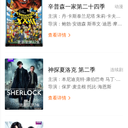
辛普森一家第二十四季
动漫
主演：
丹·卡斯泰兰尼塔 朱莉·卡夫娜 南茜·卡特莱特 雅德丽·史密斯 汉克·阿扎利亚 哈里·谢尔 潘蜜拉·海登 露西·泰勒 麦琪·罗丝威尔 特蕾丝·麦克尼尔 玛西娅·华莱士 克里斯·埃杰利 佐伊·丹斯切尔 安妮·海瑟薇 娜塔莉·波特曼 萨拉·西尔弗曼 莎拉·米歇尔·盖拉 乔恩·拉威茨 史蒂夫·卡瑞尔 乔·曼特纳 凯尔塞·格拉玛 汤姆·威兹 丹尼·德维托 本尼迪克特·康伯巴奇 蒂娜·菲 旺达·塞克丝 布莱恩·克兰斯顿 武井乔治 亚伦·保尔 爱德华·诺顿 托尼·班奈特 比尔·哈德尔 简·科拉克斯基 帕特里克·斯图尔
导演：
鲍勃·安德森 斯蒂文·迪恩·摩尔 罗伯·奥利弗 马修·纳斯奇克 马克·柯克兰 马修·方南 克里斯·克莱门茨 迈克尔·玻尔奇诺 查克·希茨
查看详情

更新至第22集
神探夏洛克 第二季
连续剧
主演：
本尼迪克特·康伯巴奇 马丁·弗瑞曼 鲁珀特·格雷夫斯 马克·加蒂斯 安德鲁·斯科特 尤娜·斯塔布斯 露易丝·布瑞丽 劳拉·普沃 凯瑟琳·帕金森 拉塞尔·托维 阿米莉亚·布摩 伊恩·哈拉德 丹尼·韦伯 奥娜·卓别林 安德鲁·哈维尔 托德·博伊斯 理查德·坎宁汉姆 卢克·纽伯里 罗莎琳德·霍尔斯特德 彼得·佩德罗 霍纳·妮芙茜 汤玛欣·蓝德 利萨·麦克阿里斯特 Simon Thorp Anthony Cozens Rosemary Smith
导演：
保罗·麦圭根 托比·海恩斯
查看详情

更新至第3集