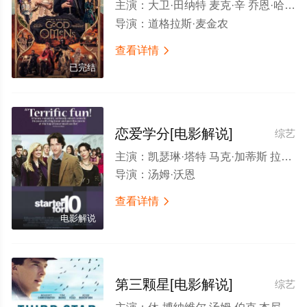
主演：
大卫·田纳特 麦克·辛 乔恩·哈姆 弗兰西斯·麦克多蒙德 本尼迪克特·康伯巴奇 米兰达·理查森 马克·加蒂斯 德里克·雅各比 里斯·谢尔史密斯 山姆·泰勒·巴克 珊·布鲁克 丹尼尔·梅斯 奥利 杰克·怀特霍尔 安玛·里斯 迈克尔·麦基恩 伊兰·加尔科夫 阿德里娅·阿霍纳 阿尔菲·泰勒 保罗·查希迪 奈德·丹内利 西蒙·梅雷尔斯 杜恩·麦基琴 格洛里亚·奥比安约 阿利安·巴克瑞 安娜·麦克西维尔·马丁 米瑞·伊诺丝 布莱恩·考克斯 洛德斯·法比尔斯 优素福·盖特伍德 比尔·帕特森 婕姬·克卢恩 伊丽莎白·贝
导演：
道格拉斯·麦金农
查看详情

已完结
恋爱学分[电影解说]
综艺
主演：
凯瑟琳·塔特 马克·加蒂斯 拉斯穆斯·哈迪克 盖伊·亨利 詹姆斯·麦卡沃伊 詹姆斯·柯登 多米尼克·库珀 西蒙·伍兹 乔·范·莫兰德 丽贝卡·豪尔 本尼迪克特·康伯巴奇 伊兰妮·谭 伊恩 博纳 爱丽丝·伊芙 本·威尔邦德 Su Elliot 杰拉德·摩纳科 约翰·亨肖 查尔斯·丹斯 琳赛·邓肯 肯尼斯·哈德利 尼古拉斯·格利夫斯 Julian Hensey
导演：
汤姆·沃恩
查看详情

电影解说
第三颗星[电影解说]
综艺