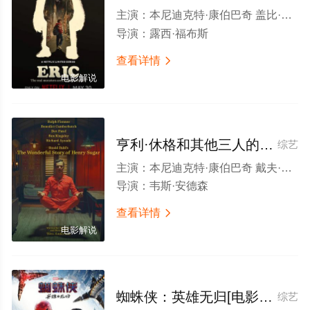
主演：
本尼迪克特·康伯巴奇 盖比·霍夫曼 丹·福勒 麦金利·贝尔彻三世 伊万·莫里斯·豪伊 巴马尔·卡尼 何塞·皮芒道 杰夫·赫普内尔 Erika Soto 唐纳德·萨基·马凯 大卫·丹曼 约阿希姆·乔巴努 阿德普波·奥杜耶 罗伯塔·科林德雷斯 Chloe Claudel 西蒙·曼勇达 克拉克·彼得斯 亚当·西尔弗 韦德·阿兰-马库斯 约翰·道曼
导演：
露西·福布斯
查看详情

电影解说
亨利·休格和其他三人的神奇故事[电影解说]
综艺
主演：
本尼迪克特·康伯巴奇 戴夫·帕特尔 本·金斯利 理查德·艾欧阿德 拉尔夫·费因斯 戴维·甘特 贾维斯·考科尔 鲁伯特·弗兰德 伯努瓦·赫尔林 Till Sennhenn 阿萨·詹宁斯 奥克塔维欧·塔皮亚 特鲁曼·汉克斯 艾利埃尔·福特
导演：
韦斯·安德森
查看详情

电影解说
蜘蛛侠：英雄无归[电影解说]
综艺