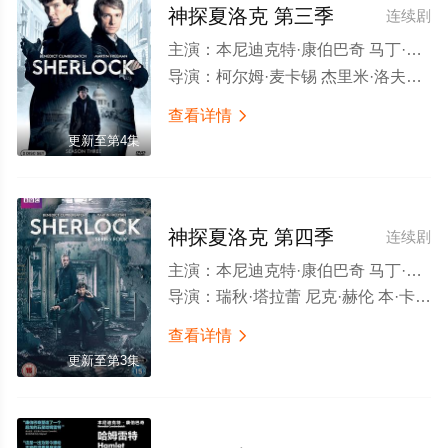
神探夏洛克 第三季
连续剧
主演：
本尼迪克特·康伯巴奇 马丁·弗瑞曼 鲁珀特·格雷夫斯 马克·加蒂斯 安德鲁·斯科特 劳拉·普沃 尤娜·斯塔布斯 露易丝·布瑞丽 阿曼达·阿宾顿 乔纳森·阿里斯 婉妲·泛森 蒂莫西·卡尔顿 大卫·芬恩 莎朗·鲁妮 里克·沃登 戴维·甘特 艾德·伯奇 利萨·麦克阿里斯特 达伦·布朗 拉斯科·阿特金斯 拉斯·米克尔森 亚当·普里克特 保罗·沃伦 Trixiebell Harrowell Tomi May Lovelace Akpojaro
导演：
柯尔姆·麦卡锡 杰里米·洛夫林 尼克·赫伦
查看详情

更新至第4集
神探夏洛克 第四季
连续剧
主演：
本尼迪克特·康伯巴奇 马丁·弗瑞曼 鲁珀特·格雷夫斯 马克·加蒂斯 安德鲁·斯科特 阿曼达·阿宾顿 尤娜·斯塔布斯 露易丝·布瑞丽 托比·琼斯 琳赛·邓肯 珊·布鲁克 玛西娅·沃伦 西蒙·坤茨 拉斯·米克尔森 埃莉诺·松浦 萨沙·达万 保罗·彻克 查尔斯·爱德华兹 阿曼达·鲁特 罗伯·卡伦德 理查德·西姆斯 安德鲁·伯恩 坦娅·穆迪 James Holmes 艾丽托马斯 David Cromarty Neal Barry 加布里埃尔·格莱斯特 Harry Gostelow
导演：
瑞秋·塔拉蕾 尼克·赫伦 本·卡隆
查看详情

更新至第3集