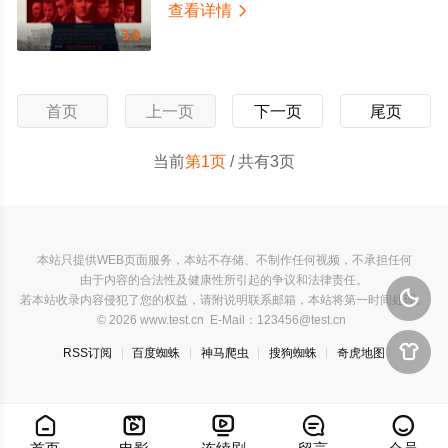
查看详情

3.0
首页
上一页
下一页
尾页
当前
第1页
/ 共有3页
本站只提供WEB页面服务，本站不存储、不制作任何视频，不承担任何
由于内容的合法性及健康性所引起的争议和法律责任。

若本站收录内容侵犯了您的权益，请附说明联系邮箱，本站将第一时间处理。
© 2026 www.test.cn E-Mail：123456@test.cn

RSS订阅
百度蜘蛛
神马爬虫
搜狗蜘蛛
奇虎地图




