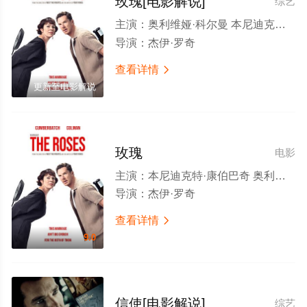
玫瑰[电影解说]
综艺
主演：
奥利维娅·科尔曼 本尼迪克特·康伯巴奇 凯特·麦克金农 安迪·萨姆伯格 舒提·盖特瓦 苏妮特·玛尼 佐伊·赵 詹米·德米特鲁 德莱尼·奎因 哈拉·芬利 欧利·罗宾逊 韦尔斯·拉普帕波特 艾莉森·詹尼 威尔·史密斯 卡洛琳·帕特里奇 玛格丽特·科鲁尼 奥利·达伯斯 裘德·科沃德·尼科尔 贝琳达·布罗米洛 小田部明纮 艾米莉·皮格福德 保罗·佩普 兰贾尼·布罗 罗宾·阿特金·唐斯 马特·科博伊
导演：
杰伊·罗奇
查看详情

更新至电影解说
玫瑰
电影
主演：
本尼迪克特·康伯巴奇 奥利维娅·科尔曼 安迪·萨姆伯格 凯特·麦克金农 艾莉森·詹尼 贝琳达·布罗米洛 苏妮特·玛尼 舒提·盖特瓦 詹米·德米特鲁 佐伊·赵 哈拉·芬利 小田部明纮 德莱尼·奎因 艾米莉·皮格福德 Lauren Beacham Wells Rappaport 裘德·科沃德·尼科尔 Ollie Robinson Caroline Partridge Simon Strutt
导演：
杰伊·罗奇
查看详情

9.0
信使[电影解说]
综艺