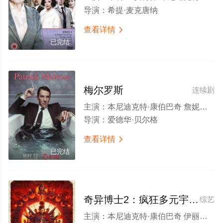
导演：
希提·麦克唐纳
查看详情

已完结
梅尔罗斯
连续剧
主演：
本尼迪克特·康伯巴奇 詹妮弗·杰森·李 塞巴斯蒂安·马尔茨 杰西卡·雷恩 雨果·维文 普拉萨纳·瓦纳拉佳 皮普·托伦斯 安娜·梅德利 因迪拉·瓦玛 丹顿·安德森 加里·比德尔 莫菲德·克拉克 布莱思·丹纳 荷丽黛·格兰杰 西莉亚·伊姆里 盖伊·保罗 马库斯·史密斯 约翰·斯坦丁 艾琳·沃尔什 艾莉森·威廉姆斯
导演：
爱德华·贝尔格
查看详情

已完结
奇异博士2：疯狂多元宇宙[电影解说]
综艺
主演：
本尼迪克特·康伯巴奇 伊丽莎白·奥尔森 切瓦特·埃加福 王汉斌 克索斯利尔·戈麦斯 瑞秋·麦克亚当斯 迈克尔·斯图巴 帕特里克·斯图尔特 海莉·阿特维尔 约翰·卡拉辛斯基 拉什纳·林奇 安松·蒙特 查理兹·塞隆 希拉·阿蒂姆 亚当·赫吉尔 亚子·米切尔 杨沫沫 丹尼尔·斯温 多波·雷斯尼怀罗 伊登·纳森森 维尼·莫利 大卫·谢 乔丹·亚历桑德拉 迈克尔·沃尔德伦 朱利安·希威德 杰特·克莱恩 布鲁斯·坎贝尔 马里安·洛伦西克