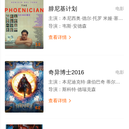
腓尼基计划
电影
主演：
本尼西奥·德尔·托罗 米娅·塞普雷顿 迈克尔·塞拉 汤姆·汉克斯 布莱恩·克兰斯顿 里兹·阿迈德 马修·阿马立克 杰弗里·怀特 理查德·艾欧阿德 斯嘉丽·约翰逊 本尼迪克特·康伯巴奇 鲁伯特·弗兰德 霍普·戴维斯 比尔·默瑞 夏洛特·甘斯布 安东尼娅·德斯普拉特 基特·拉库森 马克斯·毛夫 马修·乔丹 米洛·詹姆斯 杰米·费基克 斯特凡纳·巴克 赫克托·贝特曼·哈登 穆罕默德·贝哈德金
导演：
韦斯·安德森
查看详情

3.0
奇异博士2016
电影
主演：
本尼迪克特·康伯巴奇 蒂尔达·斯文顿 麦斯·米科尔森 切瓦特·埃加福 瑞秋·麦克亚当斯 迈克尔·斯图巴 王汉斌 本杰明·布拉特 斯科特·阿金斯 莎拉·费希恩 阿拉·萨菲 多波·雷斯尼怀罗 乌米特·尤乐根
导演：
斯科特·德瑞克森
查看详情

6.0