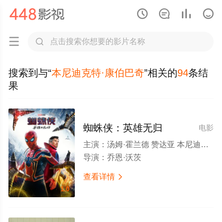






搜索到与“
本尼迪克特·康伯巴奇
”相关的
94
条结
果
蜘蛛侠：英雄无归
电影
主演：
汤姆·霍兰德 赞达亚 本尼迪克特·康伯巴奇 雅各布·贝塔隆 托比·马奎尔 安德鲁·加菲尔德 玛丽莎·托梅 乔恩·费儒 王汉斌 威廉·达福 阿尔弗雷德·莫里纳 托马斯·哈登·丘奇 杰米·福克斯 瑞斯·伊凡斯 J·K·西蒙斯 查理·考克斯 安格瑞·赖斯 托尼·雷沃罗利 宝拉·纽瑟姆 汉尼拔·布勒斯 马丁·斯塔尔 J·B·斯穆夫 哈龙·汗 本·范德梅 加里·维克斯 马洛里·霍夫 里贾纳·陈婷 格伦·基奥
导演：
乔恩·沃茨
查看详情

1.0