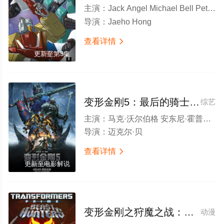
主演：
Jack Angel Michael Bell Peter Cullen Stan Jones Frank Welker
导演：
Jaeho Hong
查看详情

更新至第3集
变形金刚5：最后的骑士[电影解说]
综艺
主演：
马克·沃尔伯格 安东尼·霍普金斯 乔什·杜哈明 劳拉·哈德克 桑地亚哥·卡布瑞拉 伊莎贝拉·莫塞德 杰洛德·卡尔迈克 斯坦利·图齐 利亚姆·加里根 马丁·麦克里迪 罗布·维特宗布 马库斯·弗雷泽 约翰·霍林沃思 丹尼尔·阿德博伊加 特伦特·瑟文 格伦·莫肖尔 嘉玛·陈 约翰·特托罗 托尼·海尔 克劳德·诺尔顿 雅各布·扎哈尔 玛姬·斯蒂德 莎拉·斯图尔特 菲比·尼克尔斯 丽贝卡·弗朗特 斯蒂芬·霍根 小本杰明·弗洛雷斯 胡利奥塞萨尔·查韦斯 艾莎卡比娅 安迪·比恩 马克·德克斯特 罗伯·贾维斯 蒂姆·唐尼
导演：
迈克尔·贝
查看详情

更新至电影解说
变形金刚之狩魔之战：巨狰狞的崛起
动漫