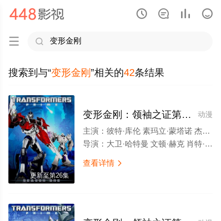






搜索到与“
变形金刚
”相关的
42
条结果
变形金刚：领袖之证第一季
动漫
主演：
彼特·库伦 素玛立·蒙塔诺 杰弗瑞·考姆斯 弗兰克·维尔克 凯文·迈克尔·理查德森 塔妮亚·古纳迪 乔什·基顿 史蒂夫·布卢姆 安迪·佩索亚 埃涅·赫德森 达兰·诺里斯 诺兰·诺斯 詹姆斯·霍兰 玛基·珀斯特 吉娜·托瑞斯 大卫·索博洛夫 亚当·鲍德温 迈克尔·艾恩塞德 克兰西·布朗 托尼·托德 彼得·门萨 亚利桑德拉·克罗斯内芙 约翰·诺贝尔 大卫·卡耶 武井乔治 比利·布朗 威尔·弗里德尔 罗伯特·福斯特 雷吉·班尼斯特 约翰·迪·马吉欧 道恩·强森 Brad Raider 柚木凉香
导演：
大卫·哈特曼 文顿·赫克 肖特·尼戈戈辛 托德·沃特曼
查看详情

更新至第26集