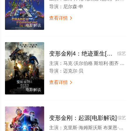
导演：
尼尔森·申
查看详情

电影解说
变形金刚4：绝迹重生[电影解说]
综艺
主演：
马克·沃尔伯格 斯坦利·图齐 凯尔塞·格拉玛 妮可拉·佩尔茨 杰克·莱诺 提图斯·维里沃 索菲娅·迈尔斯 李冰冰 T·J·米勒 詹姆斯·巴克曼 托马斯·列农 查尔斯·帕内尔 埃里卡·方婷 迈克尔·柯林斯 韩庚 邹市明 理查德·雷西尔 帕特里克·布利斯托夫 克利奥·金 卡尔文·维莫 格伦·基奥 大卫·米德桑德 卡西姆·加赖贝 安德烈亚斯·贝克特 亚历山大·里布 贾米森·哈塞 德鲁·韦克斯 梅勒妮·斯贝克特 阿比盖尔·克莱恩 维多利亚·萨默 林柏宏 凯文·柯威斯 亚当·拜利奥 米卡尔·威戈 肯尼·谢尔德 凯文
导演：
迈克尔·贝
查看详情

电影解说
变形金刚：起源[电影解说]
综艺
主演：
克里斯·海姆斯沃斯 布莱恩·泰里·亨利 斯嘉丽·约翰逊 科甘-迈克尔·凯 乔恩·哈姆 史蒂夫·布西密 劳伦斯·菲什伯恩 凡妮莎·利古力 乔恩·贝利 杰森·科诺皮索斯 埃文·迈克尔·李 詹姆斯·瑞马尔 小伊萨克·C.辛格尔顿 史蒂夫·布卢姆 钟金妮 乔什·库雷 Dillon Bryan Misty Lee