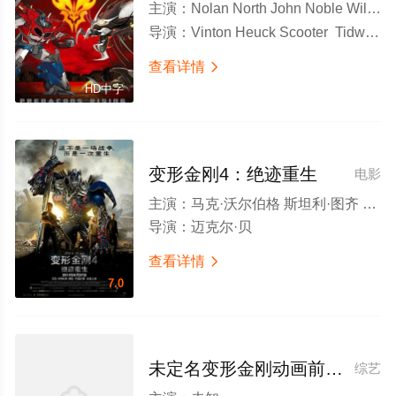
主演：
Nolan North John Noble Will Friedle
导演：
Vinton Heuck Scooter Tidwell Todd Waterman
查看详情

HD中字
变形金刚4：绝迹重生
电影
主演：
马克·沃尔伯格 斯坦利·图齐 凯尔希·格兰莫 妮可拉·佩尔茨 杰克·莱诺 提图斯·维里沃 索菲娅·迈尔斯 李冰冰 T·J·米勒 彼特·库伦 约翰·迪·马吉欧 罗伯特·福克沃斯 约翰·古德曼 马克·瑞安 渡边谦 弗兰克·维尔克 雷诺·维尔森 阿比盖尔·克莱恩 托马斯·列农 韩庚 巫刚 吕良伟 王敏德 纪培慧 邹市明
导演：
迈克尔·贝
查看详情

7.0
未定名变形金刚动画前传 Untitled Animated Transformers Film[预告片]
综艺