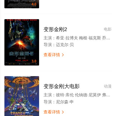
4.0
变形金刚2
电影
主演：
希亚·拉博夫 梅根·福克斯 乔什·杜哈明 泰瑞斯·吉布森 约翰·特托罗 拉蒙·罗德里格兹 凯文·杜恩 朱丽叶·怀特 伊莎贝尔·卢卡斯 约翰·本杰明·西基 马修·马斯登 安德鲁·霍华德 迈克尔·帕帕约翰 格伦·莫肖尔 雷恩·威尔森 凯蒂·洛斯 乔纳森·特兰 阿美莉嘉·奥利沃 阿隆·希尔 加雷布·道普拉西 约翰·桑德福特 克里斯托弗·柯里 卡斯·安瓦尔 迈克尔·本耶尔 迪普·罗伊 斯宾塞·加雷特 阿隆·诺威尔 埃里克·皮尔波特 大卫·鲍 阿隆·鲁斯汀 吉姆·霍尔姆斯 德里克·阿尔瓦拉多 阿莱克斯·费尔南德斯
导演：
迈克尔·贝
查看详情

3.0
变形金刚大电影
动漫
主演：
彼特·库伦 伦纳德·尼莫伊 弗兰克·维尔克 奥逊·威尔斯 贾德·尼尔森 克里斯·拉塔 诺曼·阿尔登 杰克·安杰尔 迈克尔·贝尔 格雷格·白尔杰 苏珊·布卢 科里·伯顿 罗杰·C·卡梅尔 维克多·卡洛里 Regis Cordic 斯加特曼·克罗索斯 Bud Davis Walker Edmiston 保罗·伊丁
导演：
尼尔森·申
查看详情
