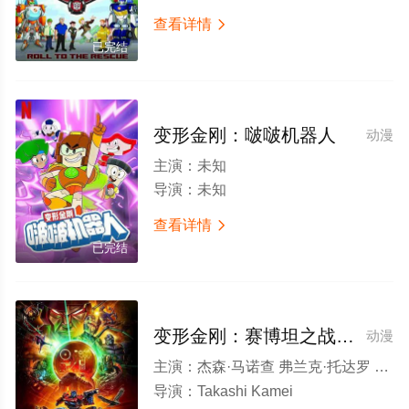
查看详情

已完结
变形金刚：啵啵机器人
动漫
主演：
未知
导演：
未知
查看详情

已完结
变形金刚：赛博坦之战第三季
动漫
主演：
杰森·马诺查 弗兰克·托达罗 杰克·福希 Bill Rogers Joe Zieja 爱德华·博斯科 Kaiser Johnson Mark Whitten
导演：
Takashi Kamei