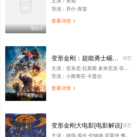
主演：
未知
导演：
乔什·库雷
查看详情

预告片
变形金刚：超能勇士崛起[电影解说]
综艺
主演：
安东尼·拉莫斯 多米尼克·菲什巴克 彼得·库伦 朗·普尔曼 彼特·丁拉基 杨紫琼 皮特·戴维森 科尔曼·多明戈 丽兹·考什 克里斯托·费尔南德斯 MJ·罗德里格斯 大卫·索博洛夫 汤加伊·基里萨 约翰·迪·马吉欧 迪恩·斯科特·瓦兹奎兹 托贝·纽维吉 劳伦·维勒斯 莎拉·斯蒂尔斯 多梅尼克·迪罗萨
导演：
小斯蒂芬·卡普尔
查看详情

电影解说
变形金刚大电影[电影解说]
综艺
主演：
彼得·库伦 伦纳德·尼莫伊 弗兰克·维尔克 奥逊·威尔斯 贾德·尼尔森 克里斯·拉塔 诺曼·阿尔登 杰克·安杰尔 迈克尔·贝尔 格雷格·白尔杰 苏珊·布卢 科里·伯顿 罗杰·C·卡梅尔 维克多·卡洛里 Regis Cordic 斯加特曼·克罗索斯 巴德·戴维斯 Walker Edmiston 保罗·伊丁