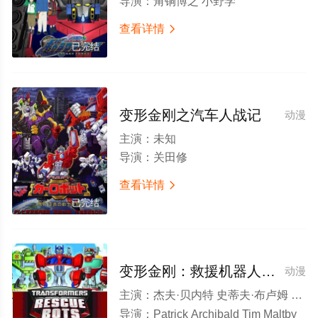
导演：
角铜博之 小野学
查看详情

已完结
变形金刚之汽车人战记
动漫
主演：
未知
导演：
关田修
查看详情

已完结
变形金刚：救援机器人第三季
动漫
主演：
杰夫·贝内特 史蒂夫·布卢姆 莱瓦尔·伯顿
导演：
Patrick Archibald Tim Maltby