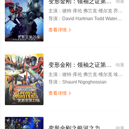
变形金刚：领袖之证第二季
动漫
主演：
彼特·库伦 弗兰克·维尔克 乔什·基顿 塔妮亚·古纳迪 安迪·佩索亚 埃涅·赫德森 史蒂夫·布卢姆 杰弗瑞·考姆斯 达兰·诺里斯 素玛立·蒙塔诺 詹姆斯·霍兰 玛基·珀斯特 克兰西·布朗 亚当·鲍德温
导演：
David Hartman Todd Waterman Vinton Heuck Shaunt Nigoghossian
查看详情

更新至第26集
变形金刚：领袖之证第三季
动漫
主演：
彼特·库伦 弗兰克·维尔克 埃涅·赫德森 史蒂夫·布卢姆 素玛立·蒙塔诺
导演：
Shaunt Nigoghossian
查看详情

更新至第13集
变形金刚之银河之力
动漫