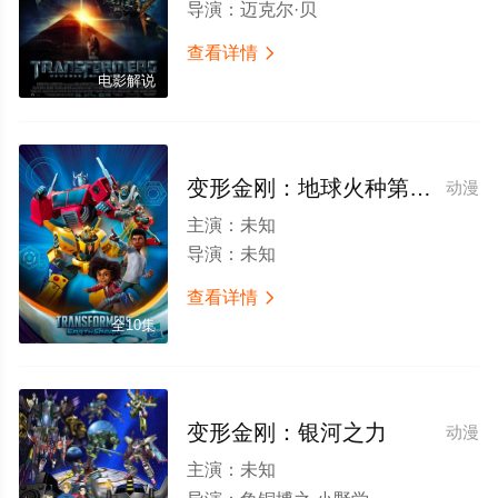
导演：
迈克尔·贝
查看详情

电影解说
变形金刚：地球火种第二季
动漫
主演：
未知
导演：
未知
查看详情

全10集
变形金刚：银河之力
动漫
主演：
未知