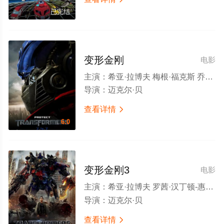
已完结
变形金刚
电影
主演：
希亚·拉博夫 梅根·福克斯 乔什·杜哈明 泰瑞斯·吉布森 瑞切尔·泰勒 安东尼·安德森 强·沃特 约翰·特托罗 迈克尔·奥尼尔 凯文·杜恩 朱丽叶·怀特 阿莫里·诺拉斯科 扎克·沃德 Michael Trisler 里兹万·曼吉 威廉姆·摩根·谢泼德 克里斯托弗·约翰·托马森 伯尼·麦克 Carlos Moreno Jr. 约翰·罗宾森 特拉维斯·范·文克 彼得·雅各布森 格伦·莫肖尔 Frederic Doss 查理·博丁 乔舒华·费恩曼 克里斯·埃里斯 斯蒂芬·福特 迈克尔·肖姆斯·维尔斯 斯科特·皮
导演：
迈克尔·贝
查看详情

6.0
变形金刚3
电影
主演：
希亚·拉博夫 罗茜·汉丁顿-惠特莉 乔什·杜哈明 约翰·特托罗 泰瑞斯·吉布森 帕特里克·德姆西 弗兰西斯·麦克多蒙德 约翰·马尔科维奇 凯文·杜恩 朱丽叶·怀特 艾伦·图代克 郑肯 格伦·莫肖尔 莱斯特·斯派特 巴兹·奥德林 比尔·奥雷利 拉维尔·伊斯亚诺夫 Dustin Dennard 斯科特·C·罗伊 詹姆斯·D·韦斯顿二世 米卡尔·威戈 肯尼·谢尔德 乔什·凯利 安庆名惠子 拉莫尼卡·加勒特 约翰托宾 拉里·克拉克 汤姆·维图 托马斯·克劳福德 凯文·塞兹摩尔 阿兰·皮特鲁塞泽维斯基 迈克尔·丹尼
导演：
迈克尔·贝
查看详情
