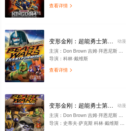
查看详情

已完结
变形金刚：超能勇士第二季
动漫
主演：
Don Brown 吉姆·拜恩尼斯 加里·切克 伊恩·詹姆斯·科里特 大卫·卡耶 布鲁·曼库马 史葛·麦克尼尔 Richard Newman Pauline Newstone Doug Parker 维努斯·特雷佐
导演：
科林·戴维斯
查看详情

已完结
变形金刚：超能勇士第一季
动漫
主演：
Don Brown 吉姆·拜恩尼斯 加里·切克
导演：
史蒂夫·萨克斯 科林·戴维斯 James Boshier