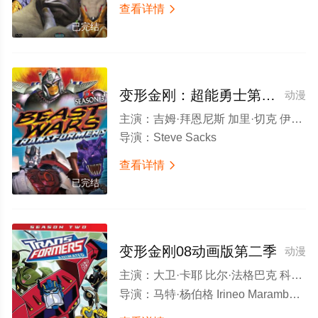
查看详情

已完结
变形金刚：超能勇士第三季
动漫
主演：
吉姆·拜恩尼斯 加里·切克 伊恩·詹姆斯·科里特 大卫·卡耶 Campbell Lane 史葛·麦克尼尔 柯林·默多克 Richard Newman 维努斯·特雷佐
导演：
Steve Sacks
查看详情

已完结
变形金刚08动画版第二季
动漫
主演：
大卫·卡耶 比尔·法格巴克 科里·伯顿 杰夫·贝内特 邦坡尔·罗宾逊 汤森·科尔曼 菲尔·拉马 塔拉·斯特朗 汤姆·肯尼
导演：
马特·杨伯格 Irineo Maramba 香川丰 本·琼斯 Shunji Ôga Yoshio Chatani Ciro Nieli Christopher Berkeley Kenji Itoso Makoto Fuchigami Ciro Nieli Kentaro Mizuno Noboro Huruse