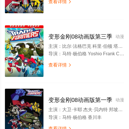
查看详情

已完结
变形金刚08动画版第三季
动漫
主演：
比尔·法格巴克 科里·伯顿 塔拉·斯特朗 贾德·尼尔森 菲尔·拉马 汤森·科尔曼 杰夫·贝内特 大卫·卡耶 邦坡尔·罗宾逊 苏珊·布卢 John Moschitta Sr. 汤姆·肯尼
导演：
马特·杨伯格 Yoshio Frank Chatani Tetsuro Moronuki 香川丰 Kalvin Lee Shigeru Takahashi Christopher Berkeley Naoto Hashimoto Yosuke Hatta Yutaka Hirata Kentaro Mizuno
查看详情

已完结
变形金刚08动画版第一季
动漫
主演：
大卫·卡耶 杰夫·贝内特 邦坡尔·罗宾逊 汤姆·肯尼 比尔·法格巴克 科里·伯顿 塔拉·斯特朗 汤森·科尔曼 菲尔·拉马 克里·萨莫 苏珊·布卢 亚历山大·博林斯基 兰斯·亨利克森 彼得·斯特曼 凯斯·索西 佛莱德·威拉特 阿尔·杨科维克 布莱恩·波塞恩 凯文·迈克尔·理查德森 贾德·尼尔森 武井乔治 MacInTalk 劳拉·贝莉
导演：
马特·杨伯格 香川丰
查看详情
