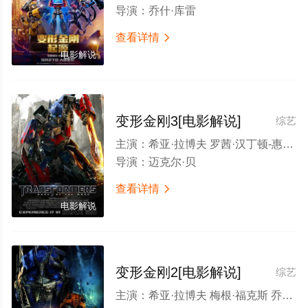
导演：
乔什·库雷
查看详情

电影解说
变形金刚3[电影解说]
综艺
主演：
希亚·拉博夫 罗茜·汉丁顿-惠特莉 乔什·杜哈明 约翰·特托罗 泰瑞斯·吉布森 帕特里克·德姆西 弗兰西斯·麦克多蒙德 约翰·马尔科维奇 凯文·杜恩 朱丽叶·怀特 艾伦·图代克 郑肯 格伦·莫肖尔 莱斯特·斯佩格特 巴兹·奥德林 比尔·奥雷利 拉维尔·伊斯亚诺夫 达斯汀·丹纳德 马基斯·麦克法登 斯科特·C·罗伊 詹姆斯·D·韦斯顿二世 米卡尔·威戈 肯尼·谢尔德 乔什·凯利 安庆名惠子 拉莫尼卡·加勒特 亚森·佩扬科夫 约翰托宾 拉里·克拉克 汤姆·维图 托马斯·克劳福德 凯文·塞兹摩尔 阿兰·皮特鲁塞
导演：
迈克尔·贝
查看详情

电影解说
变形金刚2[电影解说]
综艺
主演：
希亚·拉博夫 梅根·福克斯 乔什·杜哈明 泰瑞斯·吉布森 约翰·特托罗 拉蒙·罗德里格兹 凯文·杜恩 朱丽叶·怀特 伊莎贝尔·卢卡斯 约翰·本杰明·西基 马修·马斯登 安德鲁·霍华德 迈克尔·帕帕约翰 格伦·莫肖尔 约翰·埃里克·本特利 雷恩·威尔森 凯蒂·洛斯 乔纳森·特兰 沃克·霍华德 阿美莉嘉·奥利沃 阿隆·希尔 加雷布·道普拉西 约翰·桑德福特 克里斯托弗·柯里 卡斯·安瓦尔 迈克尔·本耶尔 迪普·罗伊 斯宾塞·加雷特 阿隆·诺威尔 埃里克·皮尔波特 大卫·鲍 阿隆·鲁斯汀 吉姆·霍尔姆斯 德里克