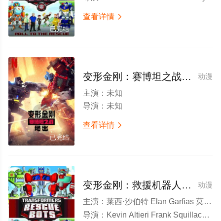
查看详情

已完结
变形金刚：赛博坦之战第二季
动漫
主演：
未知
导演：
未知
查看详情

已完结
变形金刚：救援机器人第四季
动漫
主演：
莱西·沙伯特 Elan Garfias 莫里斯·拉马奇 杰森·马斯登 珊农·麦克凯恩 史蒂夫·布卢姆 帕维什·齐纳 D.C.道格拉斯 Imari Williams
导演：
Kevin Altieri Frank Squillace Patrick Archibald