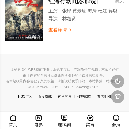
红海行动[电影解说]
综艺
主演：
张译 黄景瑜 海清 杜江 蒋璐霞 尹昉
导演：
林超贤
查看详情

电影解说
本站只提供WEB页面服务，本站不存储、不制作任何视频，不承担任何
由于内容的合法性及健康性所引起的争议和法律责任。

若本站收录内容侵犯了您的权益，请附说明联系邮箱，本站将第一时间处理。
© 2026 www.test.cn E-Mail：123456@test.cn

RSS订阅
百度蜘蛛
神马爬虫
搜狗蜘蛛
奇虎地图





首页
电影
连续剧
留言
会员