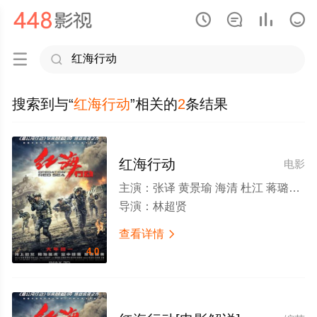






搜索到与“
红海行动
”相关的
2
条结果
红海行动
电影
主演：
张译 黄景瑜 海清 杜江 蒋璐霞 尹昉 王强 郭家豪 王雨甜 麦亨利 张涵予 王彦霖
导演：
林超贤
查看详情

4.0