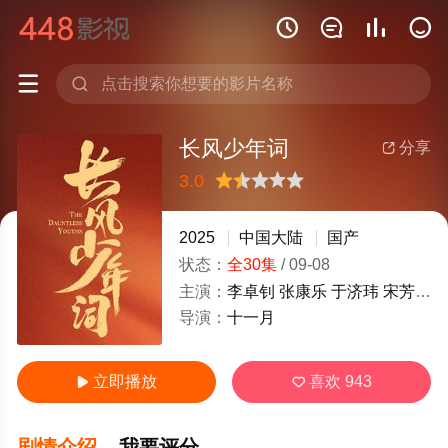






长风少年词
分享

3.0
很差
较差
还行
推荐
力荐
2025
中国大陆
国产
状态：
全30集
/
09-08
主演：
李卓钊
张康乐
于济玮
宋芳园
导演：
十一月
立即播放
喜欢
943


剧情介绍
我要评分