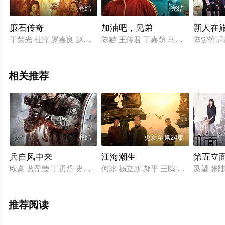
完结
完结
廉石传奇
加油吧，兄弟
新人在
于荣光 杜淳 罗嘉良 赵文瑄
陈赫 王传君 于嘉萌 马昕墨 甘婷婷 张
陈键锋 高
相关推荐
完结
更新至第24集
兵自风中来
江海潮生
第五立
欧豪 蓝盈莹 丁勇岱 史兰芽 刘奕君 阮巨 李幼斌 侯勇 于景骁 王春
何冰 杨立新 郝平 王鸥 海一天 黑子 
奚望 张
推荐阅读