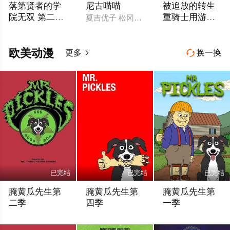
落第贤者的学
尼古喵喵
被追放的转生
院无双 第二回
重骑士用游戏
夏吉优子 松冈美里 船户百合绘 清水彩香 
转生，S等级作
知识开无双
梅田修一朗 小山内怜央 白石晴香 加藤英美里 平川大辅 东地宏树
大冢刚央 若山诗音
弊魔术师冒险
记
欧美动漫
更多
换一换


已完结
已完结
已完结
腌黄瓜先生第
腌黄瓜先生第
腌黄瓜先生第
二季
四季
一季
Kaitlyn·Robrock 戴夫·斯图尔特 波姬·小丝 弗兰克
凯特琳·罗布罗克 波姬·小丝 弗兰克·考利森
Kaitlyn·Robro