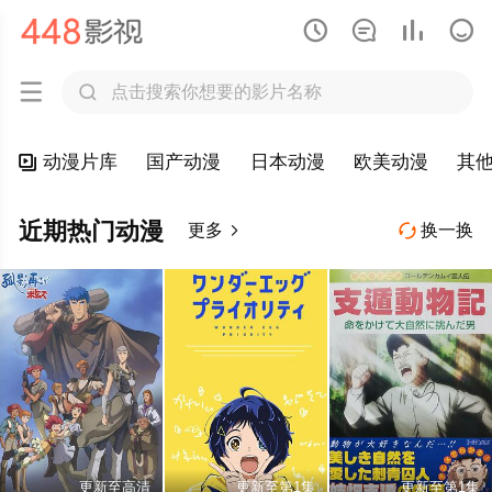






动漫片库
国产动漫
日本动漫
欧美动漫
其

近期热门动漫
更多
换一换


更新至高清
更新至第1集
更新至第1集