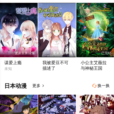
更新至第12集
更新至第16集
已完结
谋爱上瘾
我被爱豆不可
小公主艾薇拉
描述了
与神秘王国
未知
未知
未知
日本动漫
更多
换一换

