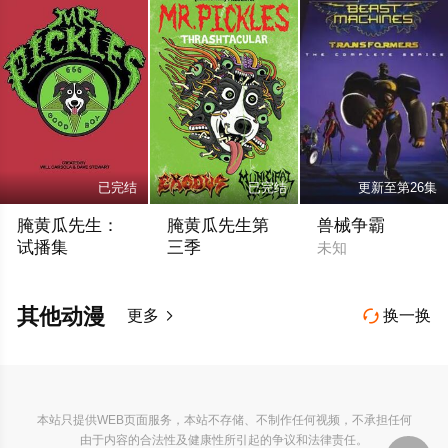
已完结
已完结
更新至第26集
腌黄瓜先生：
腌黄瓜先生第
兽械争霸
试播集
三季
未知
波姬·小丝 弗兰克·考利森 威尔·卡索拉 戴夫·斯图尔特 杰·约翰斯顿 Kait
Kaitlyn·Robrock 戴夫·斯图尔特 波姬·小
其他动漫
更多
换一换


本站只提供WEB页面服务，本站不存储、不制作任何视频，不承担任何
由于内容的合法性及健康性所引起的争议和法律责任。