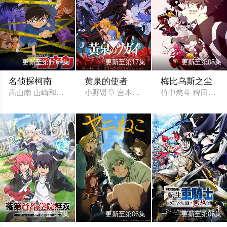
更新至第1269集
更新至第17集
更新至第05集
名侦探柯南
黄泉的使者
梅比乌斯之尘
高山南 山崎和佳奈 神谷明 小山力也 林原惠美 山口胜平 田中秀幸
小野贤章 宫本侑芽 中村悠一 久野美咲 小
竹中悠斗 稗田宁宁 
更新至第7集
更新至第06集
更新至第06集