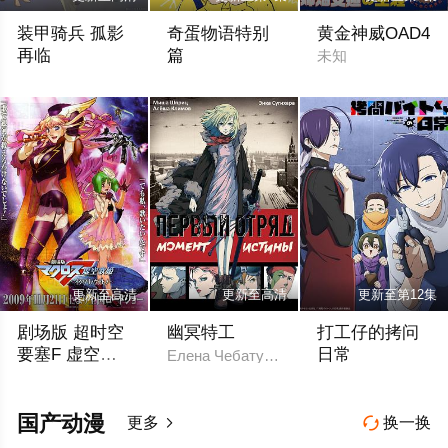
装甲骑兵 孤影
奇蛋物语特别
黄金神威OAD4
再临
篇
未知
乡田穗积 富田耕生 千叶繁 川浪叶子 桑岛法子 陶山章央 神代知衣
相川奏多 楠木灯 齐藤朱夏 矢野妃菜喜 高
更新至高清
更新至高清
更新至第12集
剧场版 超时空
幽冥特工
打工仔的拷问
要塞F 虚空歌
日常
Елена Чебатуркина Михаил Тихонов 
姬
中村悠一 远藤绫 中岛爱 小西克幸 神谷浩史 福山润 丰口惠美 大
土岐隼一 寺岛拓笃 
国产动漫
更多
换一换

