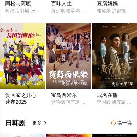
阿松与阿暖
百味人生
豆腐妈妈
柯叔元 韩瑜 张睿家 杨子仪
黄少祺 谢承均 王振复 江宏恩 陈珮骐 王乐妍
谢琼煖 洪都拉斯 陈
更新至2865集
更新至第300集
更新至第4集
爱回家之开心
宝岛西米乐
成名在望
速递2025
尹昭德 何宜珊 黄瑄 卢彦泽 陈文山 王盈凯 
李国毅 姚淳耀 蔡亘
刘丹 单立文 汤盈盈 吕慧仪 罗乐林 马贯东 苏韵姿 周嘉洛 陈浚霆
日韩剧
更多
换一换

