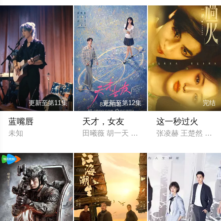
更新至第11集
更新至第12集
完结
蓝嘴唇
天才，女友
这一秒过火
未知
田曦薇 胡一天 赖伟明 安沺 夏浩然 厉嘉琪
张凌赫 王楚然 付辛