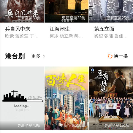
更新至第30集
更新至第22集
更新至第25集
兵自风中来
江海潮生
第五立面
欧豪 蓝盈莹 丁勇岱 史兰芽 刘奕君 阮巨 李幼斌 侯勇 于景骁 王春
何冰 杨立新 郝平 王鸥 海一天 黑子 谭洋 
奚望 张陆 鲁佳妮 
港台剧
更多
换一换


更新至第43集
更新至第250集
更新至第161集