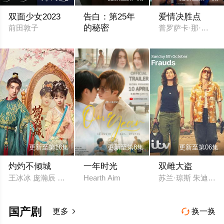
双面少女2023
告白：第25年
爱情决胜点
的秘密
前田敦子
普罗萨卡·那·萨克那
松村北斗 冈崎纱绘 盐野瑛久 玉山铁二 佐
更新至第16集
更新至第8集
更新至第06集
灼灼不倾城
一年时光
双雌大盗
王冰冰 庞瀚辰 Hanchen Pang 林思意 成方旭 朱宏嘉 郭甲醛 奥
Hearth Aim
苏兰·琼斯 朱迪·惠
国产剧
更多
换一换

