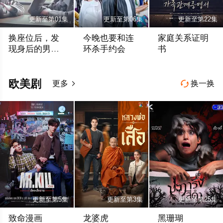
更新至第01集
更新至第06集
更新至第22集
换座位后，发
今晚也要和连
家庭关系证明
现身后的男生
环杀手约会
书
好像喜欢我
小西咏斗 元之介
横山裕 关水渚
朴世荣 韩高恩 林志
欧美剧
更多
换一换


更新至第5集
更新至第3集
更新至第25集
致命漫画
龙婆虎
黑珊瑚