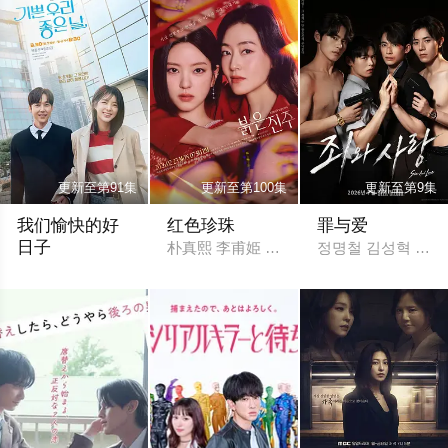
更新至第91集
更新至第100集
更新至第9集
我们愉快的好
红色珍珠
罪与爱
日子
朴真熙 李甫姫 李元宗 韩振熙 李应敬 李代
정명철 김성혁 金贤
严贤京 尹仲勋 申正允 尹多英 金惠玉 鲜于在德 尹多勋 文喜京 李