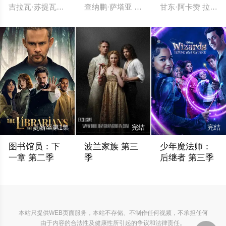
吉拉瓦·苏提瓦尼沙克 提拉得·威提帕尼 钟朋·阿卢迪吉朋
查纳鹏·萨塔亚 帕塔查雅·平莎莫 Tide Ekkapun B
甘东·阿卡赞 拉娜帕
更新至第1集
完结
完结
图书馆员：下
波兰家族 第三
少年魔法师：
一章 第二季
季
后继者 第三季
奥利维亚·莫里斯 卡勒姆·麦高恩 布鲁·罗宾森 杰西卡·格林 克里斯蒂安·凯恩
未知
赛琳娜·戈麦斯 格
本站只提供WEB页面服务，本站不存储、不制作任何视频，不承担任何
由于内容的合法性及健康性所引起的争议和法律责任。