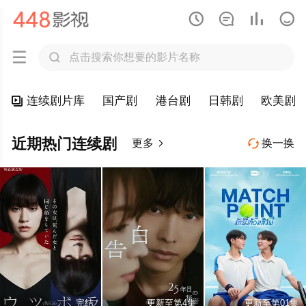






连续剧片库
国产剧
港台剧
日韩剧
欧美剧

近期热门连续剧
更多
换一换


完结
更新至第4集
更新至第01集