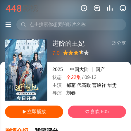






进阶的王妃
分享

7.0
很差
较差
还行
推荐
力荐
2025
中国大陆
国产
状态：
全22集
/
09-12
主演：
郁葱
代高政
曹峻祥
华雯
导演：
刘春
立即播放
喜欢
805


剧情介绍
我要评分