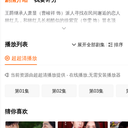
王爵继承人萧显（曹峻祥 饰）派人寻找在民间邂逅的恋人
林红儿，和林红儿长相酷似的徐紫宜（华雯 饰）冒名顶
替，徐家为了保住秘密杀害林红儿一家，并导致林红儿容

貌尽毁，经过神秘侠医申屠羽（代高政 饰）的救助，林红
儿改变容貌化名洪琳琅（郁葱 饰），开启复仇之路。
播放列表

展开全部剧集

排序

超超清播放

当前资源由超超清播放提供 - 在线播放,无需安装播放器
第01集
第02集
第03集
猜你喜欢