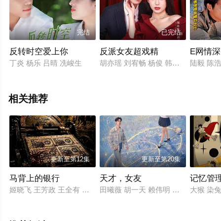
完结
已完结
反转时空爱上你
反派女友超戏精
E网情深
丁炎 杨乐 吕晴 冼峻生
胡亦瑶 刘宥畅 杨俊 韩幸吟
陆毅 陈浩
相关推荐
更新至第12集
更新至第20集
马背上的银行
天才，女友
记忆管
姬晓飞 王芳政 王全有 阎妮 郭烁杰 杜志国 郑卫莉 周舟 Zhou Zho
田曦薇 胡一天 赖伟明 安沺 夏浩然 
大猴 染兔