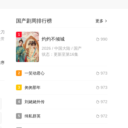
国产剧周排行榜
更多

大刀
1
托黄
灼灼不倾城
990

豫西
2026 / 中国大陆 / 国产
状态：更新至第16集
序
一笑动君心
973
2

匆匆那年
973
3

刘姥姥外传
972
4

缉私群英
972
5
