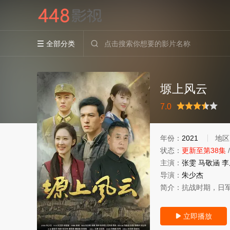
全部分类


塬上风云
很差
较差
还行
推荐
力荐
7.0
年份：
2021
地区
状态：
更新至第38集
主演：
张雯
马敬涵
李
导演：
朱少杰
简介：
抗战时期，日
立即播放
