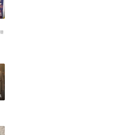
结
若珊
集
心嫚 李繁 苏宥辰 刘佳萌 洪爽 刘亭希 窦新豪 刘伟峰 刘朔豪 徐章