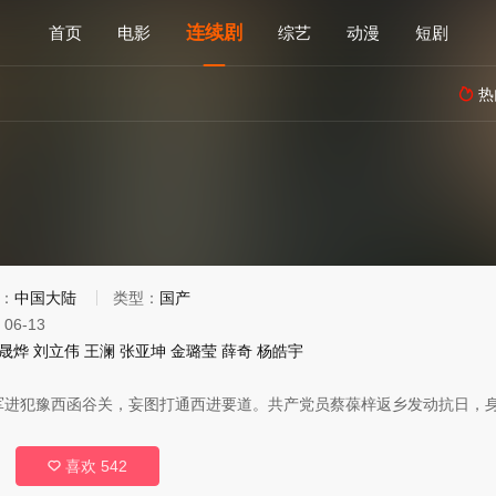
连续剧
首页
电影
综艺
动漫
短剧
热

：
中国大陆
类型：
国产
/
06-13
晟烨
刘立伟
王澜
张亚坤
金璐莹
薛奇
杨皓宇
军进犯豫西函谷关，妄图打通西进要道。共产党员蔡葆梓返乡发动抗日，
喜欢
542
