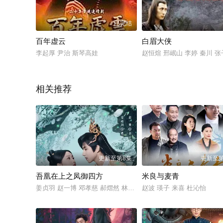
已完结
百年虚云
白眉大侠
李起厚 尹治 斯琴高娃
赵恒煊 邢岷山 李婷 秦川 
相关推荐
更新至第8集
更新至第
吾凰在上之凤御四方
米良与麦青
姜贞羽 赵一博 邓孝慈 郝熠然 林亚冬 祖怀 侯明炫 郑千亦 杜煜
赵波 瑛子 来喜 杜沁怡