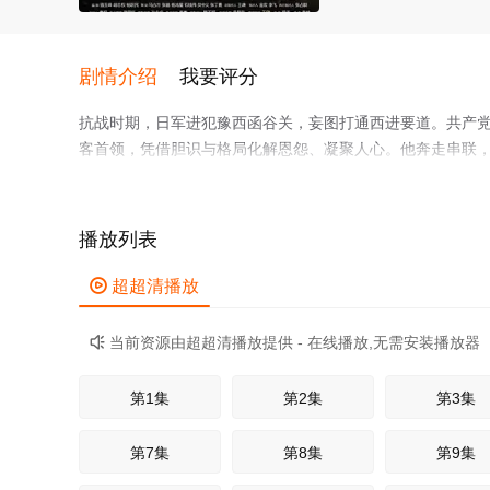
剧情介绍
我要评分
抗战时期，日军进犯豫西函谷关，妄图打通西进要道。共产
客首领，凭借胆识与格局化解恩怨、凝聚人心。他奔走串联
土塬地利优势，利用地坑院、山道险隘与日军展开游击战，
塬上民众奋勇抗日的热血传奇。
播放列表

超超清播放
当前资源由超超清播放提供 - 在线播放,无需安装播放器

第1集
第2集
第3集
第7集
第8集
第9集