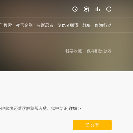




门搜索
变形金刚
火影忍者
复仇者联盟
战狼
红海行动
我要收藏
保存到浏览器
身陷险境还遭误解蒙冤入狱。狱中结识
详细 >
分享
