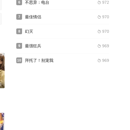
不思异：电台
972
6

最佳情侣
970
7

幻灭
970
8

最强狂兵
969
9

拜托了！别宠我
969
10

结