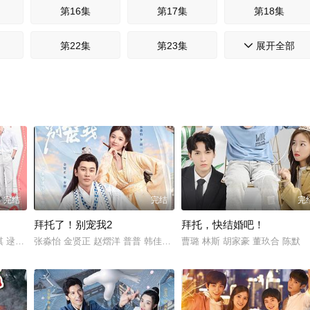
第16集
第17集
第18集
第22集
第23集
展开全部
第24集

第28集
第29集
第30集
第34集
第35集
第36集
完结
完结
完
拜托了！别宠我2
拜托，快结婚吧！
淇 逯恣祯 吴崇轩 潘蕾亦 张津铭 冯茗惊
张淼怡 金贤正 赵熠洋 普普 韩佳卉 唐浩 孔宇翀 赵广斌 蒋林静 王龙
曹璐 林斯 胡家豪 董玖合 陈默