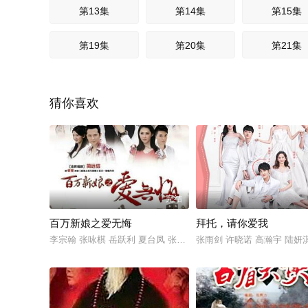
第13集
第14集
第15集
第19集
第20集
第21集
第25集
第26集
第27集
猜你喜欢
第31集
第32集
第33集
第37集
第38集
完结
百万新娘之爱无悔
拜托，请你爱我
李宗翰 张咏棋 岳跃利 夏台凤 张亮 李进荣 康恩赫
张雨剑 许晓诺 高瀚宇 陆妍