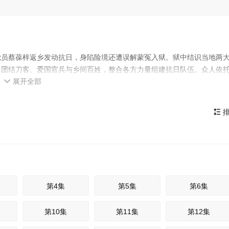
党员蔡葆梓返乡发动抗日，身陷险境还遭误解蒙冤入狱。狱中结识当地两
，团结刀客、爱国官兵与乡间百姓，整合各方力量组建抗日队伍。众人依
展开全部
顽强抗击侵略者。众人放下私怨、同仇敌忾，浴血守护故土家园，谱写了

排

第4集
第5集
第6集
第10集
第11集
第12集