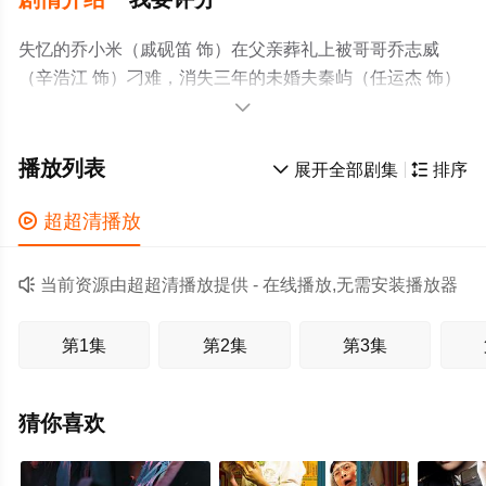
失忆的乔小米（戚砚笛 饰）在父亲葬礼上被哥哥乔志威
（辛浩江 饰）刁难，消失三年的未婚夫秦屿（任运杰 饰）
突然现身解围。在秦屿的帮助下，小米的记忆指向一场致

命的大火。然而秦屿的出现实则是乔志威的安排，当真相
浮出水面，这段谎言中的爱情面临抉择。
播放列表

展开全部剧集

排序

超超清播放

当前资源由超超清播放提供 - 在线播放,无需安装播放器
第1集
第2集
第3集
猜你喜欢