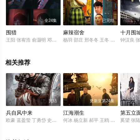
全24集
已完结
围猎
麻辣宿舍
十月围城
王阳 张宥浩 俞灏明 邓恩熙 李诚儒 许绍雄 杨皓宇 余皑磊 郝平 
杨羽 邵庄 邢冬冬 王冬 大牛 安宁 汪
钟汉良 张
相关推荐
完结
更新至第24集
兵自风中来
江海潮生
第五立
欧豪 蓝盈莹 丁勇岱 史兰芽 刘奕君 阮巨 李幼斌 侯勇 于景骁 王春
何冰 杨立新 郝平 王鸥 海一天 黑子 
奚望 张