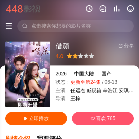






借颜
分享

4.0
很差
较差
还行
推荐
力荐
2026
中国大陆
国产
状态：
更新至第24集
/
06-13
主演：
任运杰
戚砚笛
辛浩江
安琪儿
导演：
王梓
立即播放
喜欢
785


剧情介绍
我要评分