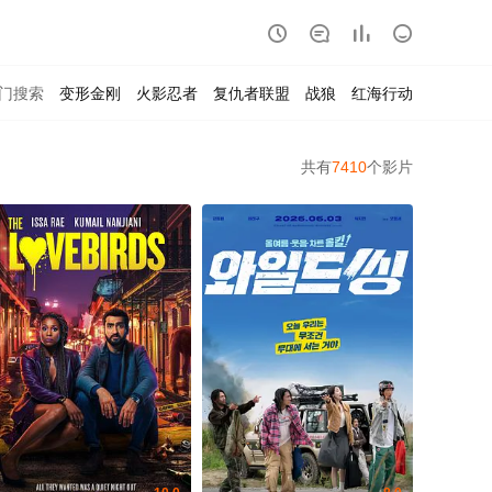




门搜索
变形金刚
火影忍者
复仇者联盟
战狼
红海行动
共有
7410
个影片