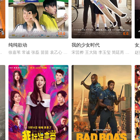
.0
10.0
6.0
纯纯欲动
我的少女时代
女
淳一 いとうまい子 直江喜一 酒井敏也
劳佳姆 萨瓦特·博拉娜波拉特 纳帕·崇金达柴 甘·纯郝哇 Touchchavit Kunkrachang Tossap
徐嘉苇 常诚 张磊 苗苗 袁乙心 曹楠 张涵俏
宋芸桦 王大陆 李玉玺 简廷芮 刘德华 
赵