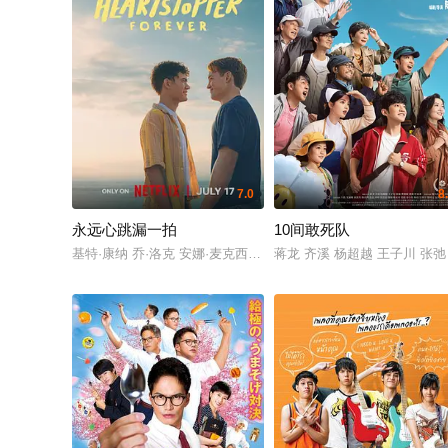
7.0
8
永远心跳漏一拍
10间敢死队
基特·康纳 乔·洛克 安娜·麦克西维尔·马丁 约瑟夫·巴德拉玛 雅斯敏·芬尼 杰克·巴顿
蒋龙 齐溪 杨超越 王子川 张弛