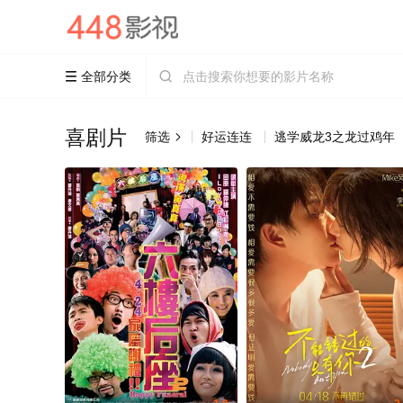
全部分类


喜剧片
筛选
好运连连
逃学威龙3之龙过鸡年
