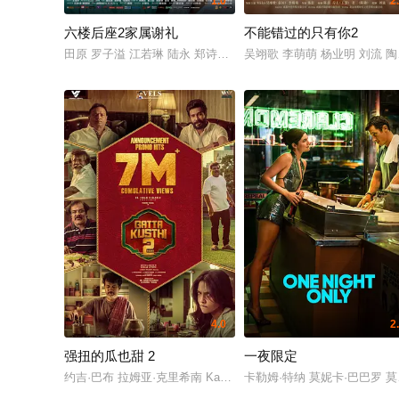
1.0
2
六楼后座2家属谢礼
不能错过的只有你2
田原 罗子溢 江若琳 陆永 郑诗君 曾志伟 林嘉欣 卢巧音 周俊伟
吴翊歌 李萌萌 杨业明 刘流 陶
4.0
2
强扭的瓜也甜 2
一夜限定
约吉·巴布 拉姆亚·克里希南 Karunas 艾西瓦娅·莱克希米 Sreeja 
卡勒姆·特纳 莫妮卡·巴巴罗 莫利