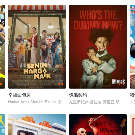
.0
9.0
7.0
幸福面包房
傀儡契约
猪
 佐藤健 艾米 雪野 蔡思贝 胡予安 倪好 赵丽娜 欧阳靖 张继聪 欧阳万成 陈旻 李
Nadya Arina Meriam Bellina 安德里·马沙迪 Nayla D. Purnama Givina Lu
克里斯托弗·普拉哈 莫里亚 斯蒂芬·
未