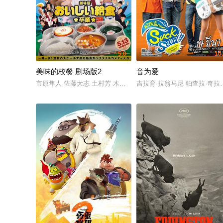
5.0
10
美味的校餐 剧场版2
音为爱
市原隼人 佐藤大志 土村芳 木野花 勇翔 山崎玲奈 田村侑久 登坂
吉拉育·拉翁马尼 帕查拉·奇拉锡瓦特 娜塔莎·