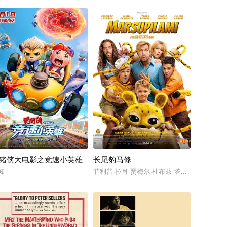
2.0
3.0
猪侠大电影之竞速小英雄
长尾豹马修
卓媚 秦鹏飞 张天一 孙子七 洪蕾 施予斐 景如洋 李奕臻 赖迦童 葛依萱 王奕彤 
kita Hamish Daud
托布罗斯基
知
菲利普·拉肖 贾梅尔·杜布兹 塔雷克·布达里 艾洛蒂