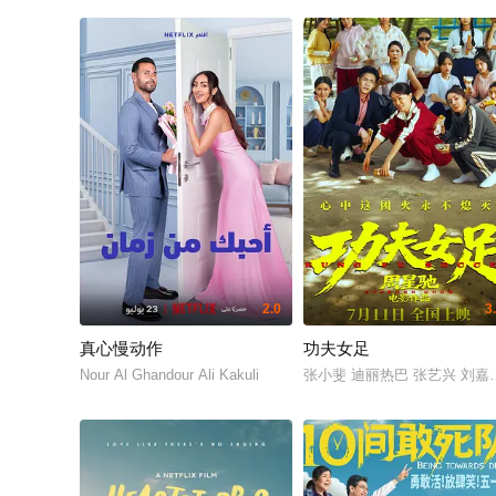
2.0
3
真心慢动作
功夫女足
Nour Al Ghandour Ali Kakuli
张小斐 迪丽热巴 张艺兴 刘嘉玲