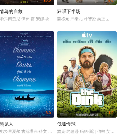
10.0
8.0
情鸟的自救
狂唱下半场
米特里·雷先科夫 波琳娜·马克西莫娃 阿尔焦姆·贝斯特罗夫 玛丽娜·科尼亚什金娜 Natalya S
加里尼 伊莎贝尔·艾梅·冈萨蕾斯-索拉 詹娜·克纳福 卡塔尤恩·拉蒂夫 马蒂亚斯·
梅尔·南贾尼 伊萨·雷 安娜·坎普 保罗·斯帕克斯 凯尔·柏海莫 乔·克里斯特 布莱恩·克恩 莫西斯
姜栋元 严泰九 朴智贤 吴正世 申河均 孔明
8.0
1.0
熊见人
低弧慢球
菲娅 奥基里特·奥诺多瓦 昆泰莎·斯文戴尔 普里亚·贾恩 本·马歇尔 埃斯特·哈伊姆 E
西蒙娜·阿什利 肯尼思·布拉纳 刘玉玲 翠茜·索姆斯 B·J·诺瓦克 蒂波·费德曼 帕特
吕星辰
埃尔·里夏尔 古斯塔弗·科文 Timi-Joy Marbot
杰克·约翰逊 玛丽·斯汀伯根 艾德·哈里斯 本·斯蒂勒 帕顿