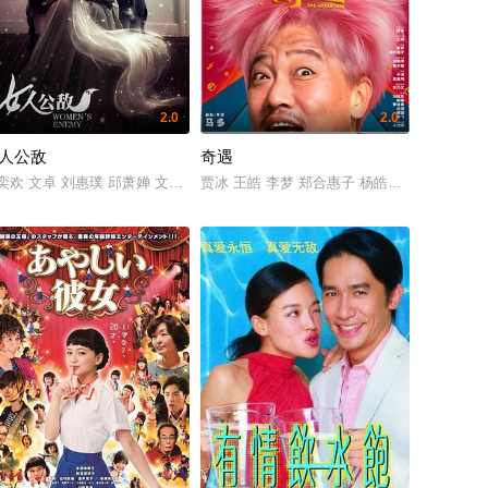
2.0
2.0
人公敌
奇遇
orn Chertkeitkong 安嘉莎·蒙坤莎麦 奔弘·奔提维此弓 Tanat Palakul Warinthorn
陈乔恩 言承旭 曲家瑞 屈中恒 钟欣凌 许杰辉 蔡颐榛 郭文颐 石知田 那维勋 林
奕欢 文卓 刘惠璞 邱萧婵 文梦洋 王梦婷 秦汉擂 袁乙心
贾冰 王皓 李梦 郑合惠子 杨皓宇 翟子路 于洋