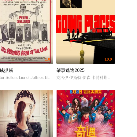
1.0
10.0
贼抓贼
肇事逃逸2025
·埃格尔 雷科·哥哈拉 Ash Self Lesley Kisasula Stanley Warbric
彦博 张磊 刘坤 张喜前 魏翔 陈祉希 梁植 易小星 杨玏 甘剑宇 鄂靖文 包贝尔 
lde 桑迪亚哥·阿尔维努 埃斯佩兰萨·埃利普 Adrián Gámiz 索菲娅·冈萨雷斯 拉蒙·伊巴拉
拉格拉纳 乔丹·凯利·德巴奇 斯蒂凡尼·埃斯特斯 蒂姆·福克斯 Sarah Grace
ter Sellers Lionel Jeffries Bernard Cribbins Davy Kaye Nanette Newman Bill 
克洛伊·伊斯特 伊森·卡特科斯基 米兰达·雷·梅奥 阿