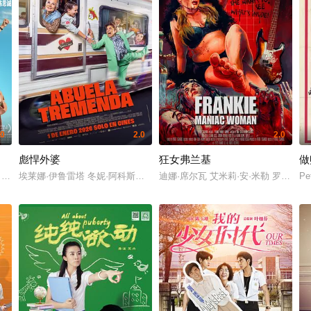
.0
2.0
2.0
彪悍外婆
狂女弗兰基
做
 高鑫 瑞亚·诺伍德 托比·多诺万 奥利弗·莫尔特曼 珍妮·沃尔瑟 科里纳·布朗 科马克·海德-科林 基兹
 曹炳琨 黄毅 叶泉希 倪大红 蔡明 田雨 丁嘉丽 成泰燊 六兽 艾丽娅 童漠男 韩
埃莱娜·伊鲁雷塔 冬妮·阿科斯塔 Gorka Aguinagalde Gorka Aguinaga
迪娜·席尔瓦 艾米莉·安·米勒 罗西奥·德
Pe