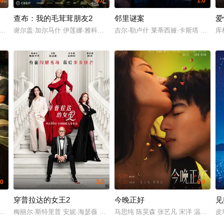
.0
9.0
1.0
查布：我的毛茸茸朋友2
邻里谜案
爱
红 赵熙玥 黄品沅 赵晋 田东霖 赵汉军 王彩平
谢尔盖·加尔马什 伊莲娜·雅科夫列娃 欧嘉·库兹敏娜 费奥·杜布朗拉沃夫 谢尔盖·拉维金 德
吉尔·勒卢什 莱蒂西娅·卡斯塔 圭洛姆·
库
.0
3.0
6.0
穿普拉达的女王2
今晚正好
见
Ravi 维施努·维绍尔
·林沃德 玛雅·霍克 茱莉娅·福克斯 米歇尔·赫德 莱瓦尔·伯顿 金·普安公主 罗马·玛
梅丽尔·斯特里普 安妮·海瑟薇 艾米莉·布朗特 斯坦利·图齐 贾斯汀·塞洛克斯 
马思纯 陈昊森 张艺凡 宋洋 温茉言 
皮