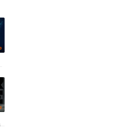
.0
 喻亢 杰布 于晓光 陶慧敏 周惠林 高曙光 王若麟 刘屹宸 基诺 尚馨
 泉原豊 托万达·马尼莫 彼得·费迪南多 安娜玛丽亚·玛琳卡 丹尼尔·亨绍尔 安德
 黄晓吉 陈芊朵 买合努尔·买合木提 鄢一笑
 瑞安·伯特罗奇 耶斯·利奥丹 迭戈·利纳斯 路易·曼迪勒 劳拉·马兰洛 蒂莫西·V
.0
托马斯·哈登·丘奇 杰米·福克斯 瑞斯·伊凡斯 J·K·西蒙斯 查理·考克斯 安格瑞·
米莉·斯金纳 娜塔莉·由拉 DJ卡拉德 奎韦斯·科亚特·马歇尔 Danny Pardo 欧文·阿特拉斯 B
里克 大卫·乔卡奇 娜塔莉·伯恩 艾尔·斯帕恩扎 劳瑞·佛蒂尔 罗伯特·拉萨多 弗农·威尔