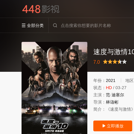
全部分类


速度与激情1
很差
较差
还行
推荐
力荐
7.0
年份：
2021
地区
状态：
HD
/
03-27
主演：
范·迪塞尔
导演：
林诣彬
简介：
《速度与激情》（F
立即播放
