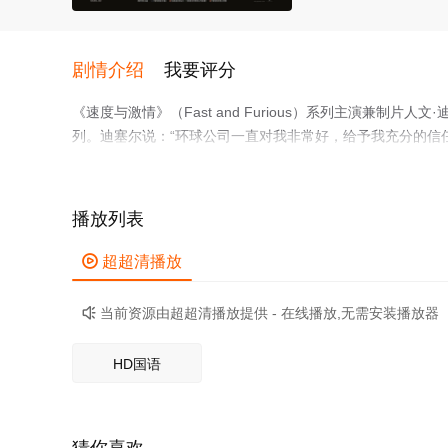
剧情介绍
我要评分
《速度与激情》（Fast and Furious）系列主演兼制片人文·
列。迪塞尔说：“环球公司一直对我非常好，给予我充分的信
过文·迪塞尔今天回应说，这个系列对自己十分特别，因此会
不过他将很快宣布新的导演人选，让广大粉丝不要担心。《速度
四、五年后才能与观众见面了，至于《速度与激情10》则至少
播放列表

超超清播放
当前资源由超超清播放提供 - 在线播放,无需安装播放器

HD国语