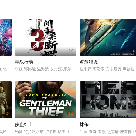
3.0
2.0
4
毒战行动
鲨笼绝境
亮月儿 王飞斐 常丹丹 金丽慧子 潘羞月 朱庭辰 叶彤 凡尼达·宾蒂·伊姆兰 曹操
 北野武 朱丽叶·比诺什 迈克尔·皮特 黄经汉 丹妮西娅·萨马尔 拉札勒斯·雷图勒
李砚 郄路通 温海波 艾力江·库尔班 吕新舜 张晓娜 姬龙 战克林 崔乐
拉米罗·阿隆索 安东尼奥·班德拉斯
4.0
3.0
3
侠盗绅士
抹杀
 安德鲁·加菲尔德 玛丽莎·托梅 乔恩·费儒 王汉斌 威廉·达福 阿尔弗雷德·莫里纳 
 莫哈末·沙菲·纳斯威普 Fauzie Laily 李博艺
约翰·特拉沃尔塔 卢卡斯·哈斯 Tim Sitarz Tim Sitarz 山姆·阿斯加里 艾
兰迪·查奇 奎顿·杰克逊 理查德·格