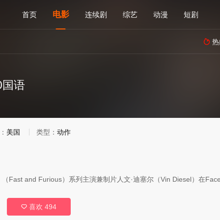
电影
首页
连续剧
综艺
动漫
短剧
热

0国语
：
美国
类型：
动作
ast and Furious）系列主演兼制片人文·迪塞尔（Vin Diesel）在Fac
喜欢
494
