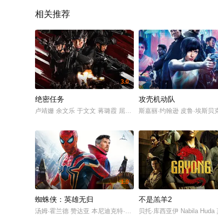
相关推荐
3.0
绝密任务
攻壳机动队
卢靖姗 余文乐 于文文 蒋璐霞 屈菁菁 张溯哲 朱烁燃 明子煜 褚旭 
斯嘉丽·约翰逊 皮鲁·埃斯贝克
1.0
蜘蛛侠：英雄无归
不是羔羊2
汤姆·霍兰德 赞达亚 本尼迪克特·康伯巴奇 雅各布·贝塔隆 托比·马奎尔
贝托·库西亚伊 Nabila Huda