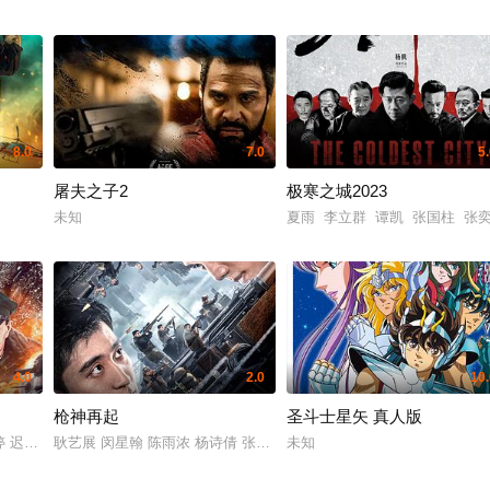
8.0
7.0
5
屠夫之子2
极寒之城2023
未知
夏雨 李立群 谭凯 张国柱 张
4.0
2.0
10.
枪神再起
圣斗士星矢 真人版
婷 迟志强 王辉
耿艺展 闵星翰 陈雨浓 杨诗倩 张艺骞 豆艺坤
未知