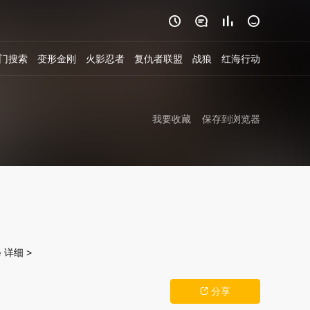




门搜索
变形金刚
火影忍者
复仇者联盟
战狼
红海行动
我要收藏
保存到浏览器
e
详细 >
分享
