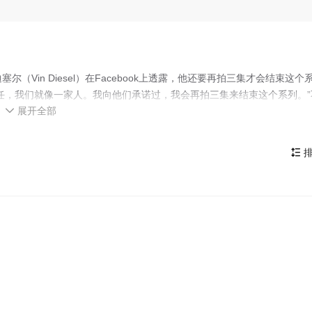
迪塞尔（Vin Diesel）在Facebook上透露，他还要再拍三集才会结束这个
任，我们就像一家人。我向他们承诺过，我会再拍三集来结束这个系列。”
展开全部
处处小心对待。而且目前《速度与激情8》还没有剧本，更别提邀请导演

与激情8》将于2017年4月14日上映，而《速度与激情9》恐怕要等到
要到2020年后。
排
