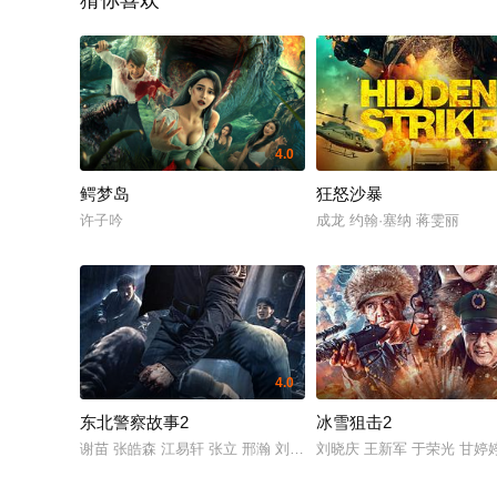
猜你喜欢
4.0
鳄梦岛
狂怒沙暴
许子吟
成龙 约翰·塞纳 蒋雯丽
4.0
东北警察故事2
冰雪狙击2
谢苗 张皓森 江易轩 张立 邢瀚 刘峰超
刘晓庆 王新军 于荣光 甘婷