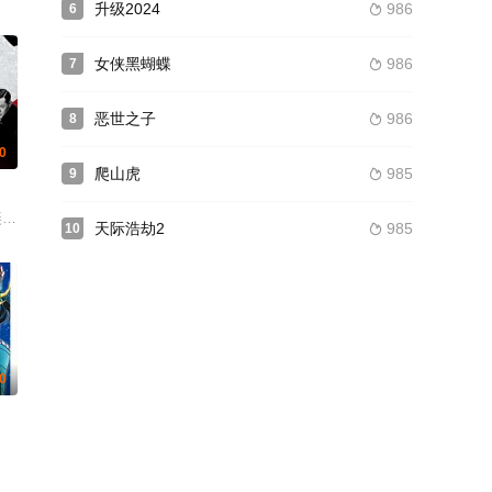
升级2024
986
6

女侠黑蝴蝶
986
7

恶世之子
986
8

.0
爬山虎
985
9

奕聪 金士杰 杨皓宇 王可如 冯嘉怡 那志东 小么哥 焦刚 张帆 胡明 白红
天际浩劫2
985
10

0