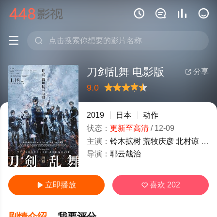






刀剑乱舞 电影版
分享

9.0
很差
较差
还行
推荐
力荐
2019
日本
动作
状态：
更新至高清
/
12-09
主演：
铃木拡树
荒牧庆彦
北村谅
和田
导演：
耶云哉治
立即播放
喜欢
202


剧情介绍
我要评分