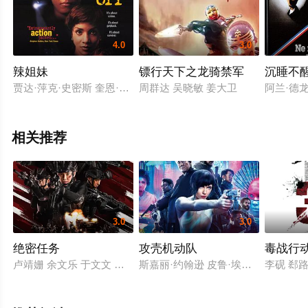
4.0
3.0
辣姐妹
镖行天下之龙骑禁军
沉睡不
贾达·萍克·史密斯 奎恩·拉提法 薇薇卡·福克斯
周群达 吴晓敏 姜大卫
阿兰·德龙 Mi
相关推荐
3.0
3.0
绝密任务
攻壳机动队
毒战行
卢靖姗 余文乐 于文文 蒋璐霞 屈菁菁 张溯哲 朱烁燃 明子煜 褚旭 
斯嘉丽·约翰逊 皮鲁·埃斯贝克 北野武
李砚 郄路