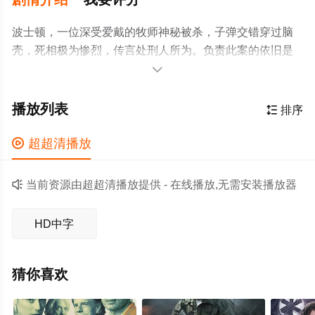
波士顿，一位深受爱戴的牧师神秘被杀，子弹交错穿过脑
壳，死相极为惨烈，传言处刑人所为。负责此案的依旧是
警察格林利、达菲和多利，但他们对此一筹莫展。幸有智

慧性感的FBI特工尤妮斯・布鲁姆（朱莉•本茨 Julie Benz
饰）破解了处刑人的杀人手法。因10年前波士顿血案，异
播放列表

排序
卵双生兄弟康纳（肖恩•派特里克•弗兰纳里 Sean Patrick
Flanery 饰）和墨菲（诺曼•瑞杜斯 Norman Reedus 饰），

超超清播放
随领袖父亲诺亚（比利•康诺利 Billy Connolly 饰）隐居在
爱尔兰的乡村。此案一出，两兄弟削发明志，重新出山。

当前资源由超超清播放提供 - 在线播放,无需安装播放器
期间，他们收服了墨西哥人罗密欧（小克利夫顿•克林斯
Clifton Collins Jr. 饰）。后者凭借机灵的头脑、出众的拳
HD中字
脚，战胜了人高马大的对手。虽然将对手置于死地有些残
酷，但是兄弟俩觉得对味，并设计拉他入伙。这组搭档与
美女特工都踏上征讨处刑人的危险之旅……
猜你喜欢