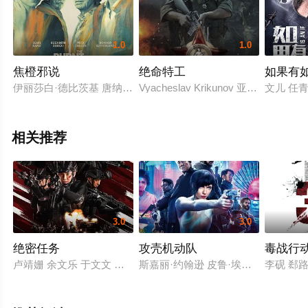
1.0
1.0
焦橙邪说
绝命特工
如果有
伊丽莎白·德比茨基 唐纳德·萨瑟兰 克拉斯·邦 米克·贾格尔 罗莎琳德·霍尔斯特德 凯
Vyacheslav Krikunov 亚历山
文儿 任
相关推荐
3.0
3.0
绝密任务
攻壳机动队
毒战行
卢靖姗 余文乐 于文文 蒋璐霞 屈菁菁 张溯哲 朱烁燃 明子煜 褚旭 
斯嘉丽·约翰逊 皮鲁·埃斯贝克 北野武
李砚 郄路