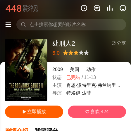






处刑人2
分享

6.0
很差
较差
还行
推荐
力荐
2009
美国
动作
状态：
已完结
/
11-13
主演：
肖恩·派特里克·弗兰纳里
诺曼·
导演：
特洛伊·达菲
立即播放
喜欢
424


剧情介绍
我要评分