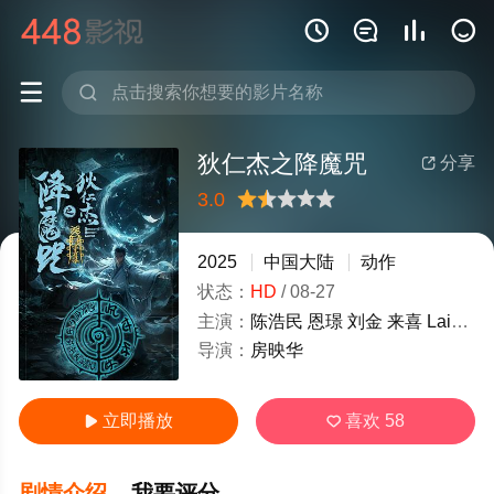






狄仁杰之降魔咒
分享

3.0
很差
较差
还行
推荐
力荐
2025
中国大陆
动作
状态：
HD
/
08-27
主演：
陈浩民
恩璟
刘金
来喜
Laixi
金
导演：
房映华
立即播放
喜欢
58


剧情介绍
我要评分