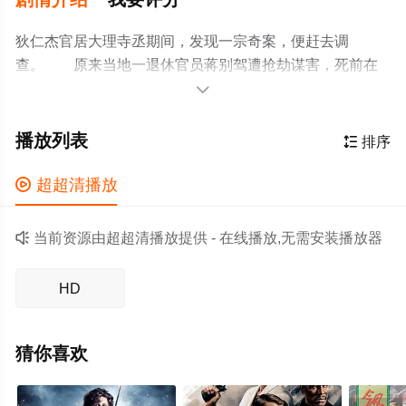
狄仁杰官居大理寺丞期间，发现一宗奇案，便赶去调
查。 原来当地一退休官员蒋别驾遭抢劫谋害，死前在
地上写下降魔咒，称会有魔鬼降临，杀死真凶替他报仇。

狄仁杰从其妻子口中得知，半月前孙驼背神神秘秘来到店
里找老板，老板更是秘密接见，花了二两千银子从他手中
播放列表

排序
买下了一批宝贝。之后蒋别驾对外宣称宝贝乃是祖传，对
外寻找买家。而这批宝贝也被杀人犯抢走了。 狄仁杰

超超清播放
忙赶去调查孙驼背，却发现孙驼背惨死家中，家里也有被
偷盗的痕迹。随后又对孙驼背展开调查，发现此人因为赌

当前资源由超超清播放提供 - 在线播放,无需安装播放器
博弄的家道中落孑然一人。半月前他称自己发了财，还了
赌债，可惜很快又把银子输光。但在蒋别驾死后没几天....
HD
猜你喜欢