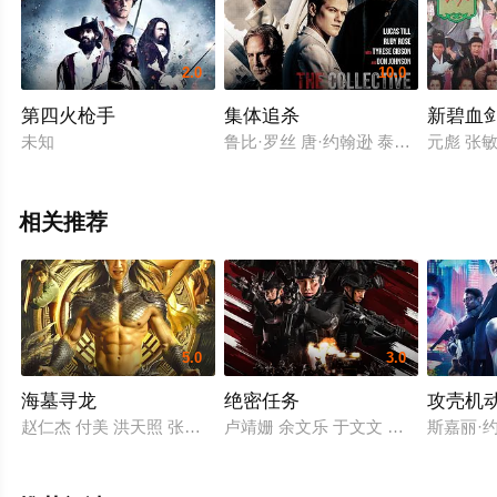
2.0
10.0
第四火枪手
集体追杀
新碧血
未知
鲁比·罗丝 唐·约翰逊 泰瑞斯·吉布森 
元彪 张敏
相关推荐
5.0
3.0
海墓寻龙
绝密任务
攻壳机
赵仁杰 付美 洪天照 张晶 振宇
卢靖姗 余文乐 于文文 蒋璐霞 屈菁菁 
斯嘉丽·约