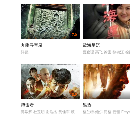
7.0
九幽寻宝录
欲海星沉
洋懿
曹查理 高飞 徐棠 徐锦江 徐
2.0
搏击者
酷热
郭常辉 杜玉明 谢浩杰 黄佳军 顾心辰
格兰特·鲍尔 尚格·云顿 Frey