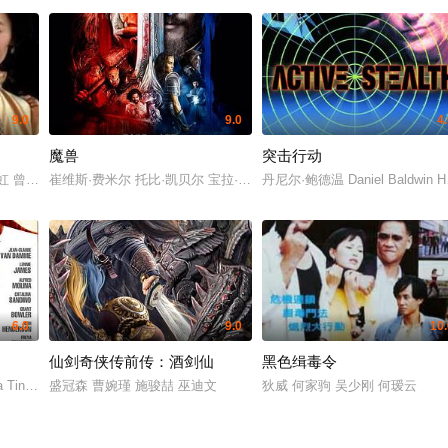
9.0
9.0
4
魔兽
突击行动
虹 曾美淑 江珍
崔维斯·费米尔 托比·凯贝尔 宝拉·巴顿 吴彦祖 本·福斯特 多米尼克·库
丹尼尔·鲍德温 Daniel Baldwin Han
6.0
9.0
10.
仙剑奇侠传前传：酒剑仙
黑色缉毒令
a Tingley 乔什·亨德森 阿尔弗雷德·莫里纳 连尼·詹姆斯 考特尼·霍普 Vince 
盛冠森 曹婉瑾 施骏喆 巫迪文
狄威 何家驹 吴少刚 何瑷云