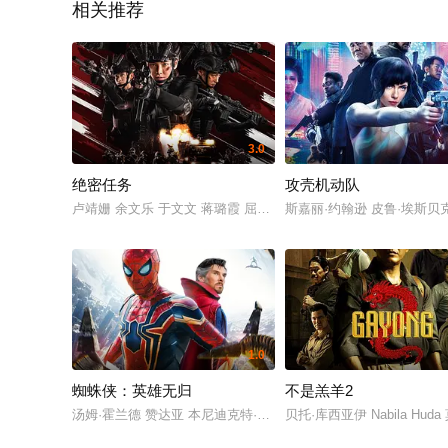
相关推荐
3.0
绝密任务
攻壳机动队
卢靖姗 余文乐 于文文 蒋璐霞 屈菁菁 张溯哲 朱烁燃 明子煜 褚旭 
斯嘉丽·约翰逊 皮鲁·埃斯贝克
1.0
蜘蛛侠：英雄无归
不是羔羊2
汤姆·霍兰德 赞达亚 本尼迪克特·康伯巴奇 雅各布·贝塔隆 托比·马奎尔
贝托·库西亚伊 Nabila Huda