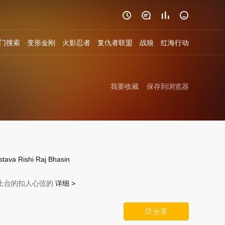




门搜索
变形金刚
火影忍者
复仇者联盟
战狼
红海行动
我要收藏
保存到浏览器
stava
Rishi
Raj
Bhasin
社会上台的扣人心弦的
详细 >
分享
