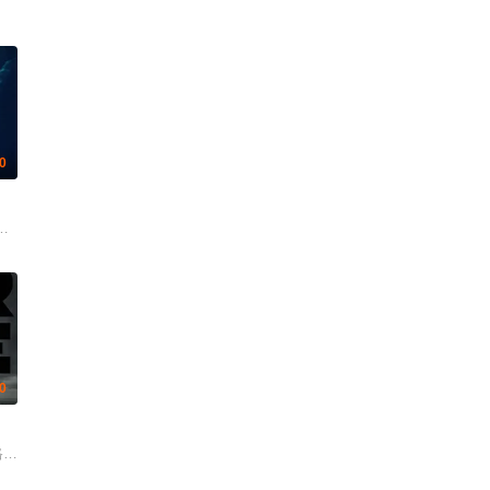
.0
 喻亢 杰布 于晓光 陶慧敏 周惠林 高曙光 王若麟 刘屹宸 基诺 尚馨
 泉原豊 托万达·马尼莫 彼得·费迪南多 安娜玛丽亚·玛琳卡 丹尼尔·亨绍尔 安德
 黄晓吉 陈芊朵 买合努尔·买合木提 鄢一笑
 瑞安·伯特罗奇 耶斯·利奥丹 迭戈·利纳斯 路易·曼迪勒 劳拉·马兰洛 蒂莫西·V
.0
托马斯·哈登·丘奇 杰米·福克斯 瑞斯·伊凡斯 J·K·西蒙斯 查理·考克斯 安格瑞·
米莉·斯金纳 娜塔莉·由拉 DJ卡拉德 奎韦斯·科亚特·马歇尔 Danny Pardo 欧文·阿特拉斯 B
里克 大卫·乔卡奇 娜塔莉·伯恩 艾尔·斯帕恩扎 劳瑞·佛蒂尔 罗伯特·拉萨多 弗农·威尔