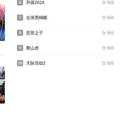
升级2024
986
6

女侠黑蝴蝶
986
7

恶世之子
986
8

.0
爬山虎
985
9

珀 鲁丝·内伽 克兰西·布朗 丹尼尔·库德摩尔 罗伯特·卡辛斯基 本·施耐泽 格伦·克
nes Jaenicke Lisa Vidal
天际浩劫2
985
10

0
Lozano 卡塔琳娜·桑地诺·莫雷诺 盖·威尔逊 阿里·维文 布拉德·卡特