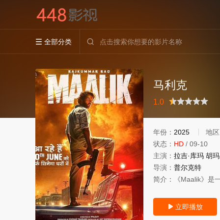
全部分类


马利克
很差
较差
还行
推荐
力荐
1.0
年份：
2025
地区
状态：
HD
/
09-10
主演：
拉吉·库玛
胡玛
导演：
普尔克特
简介：
《Maalik
立即播放
