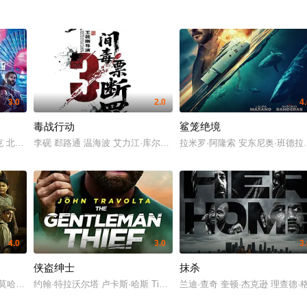
3.0
2.0
4
毒战行动
鲨笼绝境
亮月儿 王飞斐 常丹丹 金丽慧子 潘羞月 朱庭辰 叶彤 凡尼达·宾蒂·伊姆兰 曹操
 北野武 朱丽叶·比诺什 迈克尔·皮特 黄经汉 丹妮西娅·萨马尔 拉札勒斯·雷图勒
李砚 郄路通 温海波 艾力江·库尔班 吕新舜 张晓娜 姬龙 战克林 崔乐
拉米罗·阿隆索 安东尼奥·班德拉斯
4.0
3.0
3
侠盗绅士
抹杀
 安德鲁·加菲尔德 玛丽莎·托梅 乔恩·费儒 王汉斌 威廉·达福 阿尔弗雷德·莫里纳 
 莫哈末·沙菲·纳斯威普 Fauzie Laily 李博艺
约翰·特拉沃尔塔 卢卡斯·哈斯 Tim Sitarz Tim Sitarz 山姆·阿斯加里 艾
兰迪·查奇 奎顿·杰克逊 理查德·格