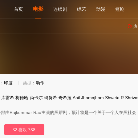
电影
首页
连续剧
综艺
动漫
短剧
热

：
印度
类型：
动作
·库雷希
梅德哈·尚卡尔
玛努希·奇希拉
Anil
Jhamajham
Shweta
R
Shriva
》是一部由Rajkummar Rao主演的黑帮剧，预计将是一个关于一个人在黑
喜欢
738
