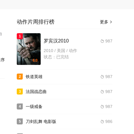
动作片周排行榜
更多

为
1
罗宾汉2010
987

2010 / 美国 / 动作
状态：已完结
序
6.0
铁道英雄
987
2

法国战恋曲
987
3

一级戒备
987
4

刀剑乱舞 电影版
986
5
