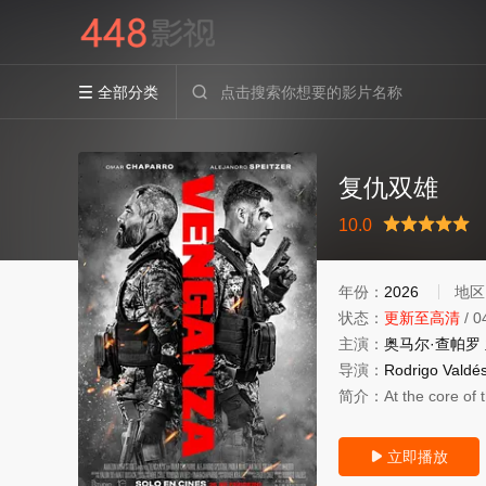
全部分类


复仇双雄
很差
较差
还行
推荐
10.0
力荐
年份：
2026
地区
状态：
更新至高清
/
0
主演：
奥马尔·查帕罗
导演：
Rodrigo
Valdé
简介：
At the core of 
立即播放
