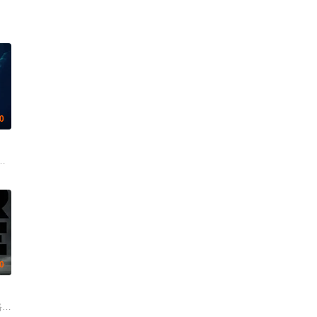
.0
 喻亢 杰布 于晓光 陶慧敏 周惠林 高曙光 王若麟 刘屹宸 基诺 尚馨
 泉原豊 托万达·马尼莫 彼得·费迪南多 安娜玛丽亚·玛琳卡 丹尼尔·亨绍尔 安德
 黄晓吉 陈芊朵 买合努尔·买合木提 鄢一笑
 瑞安·伯特罗奇 耶斯·利奥丹 迭戈·利纳斯 路易·曼迪勒 劳拉·马兰洛 蒂莫西·V
.0
托马斯·哈登·丘奇 杰米·福克斯 瑞斯·伊凡斯 J·K·西蒙斯 查理·考克斯 安格瑞·
米莉·斯金纳 娜塔莉·由拉 DJ卡拉德 奎韦斯·科亚特·马歇尔 Danny Pardo 欧文·阿特拉斯 B
里克 大卫·乔卡奇 娜塔莉·伯恩 艾尔·斯帕恩扎 劳瑞·佛蒂尔 罗伯特·拉萨多 弗农·威尔