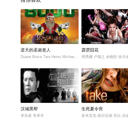
猜你喜欢
3.0
逆天的圣诞老人
霹雳囧花
Duane Bruce Tara Henry Michael Neel
周秀娜 卢颂之 余晓彤 徐天
1.0
汉城黑帮
生死夏令营
李东俊 李承辛
多米尼克·谢尔伍德 菲比·汤金 