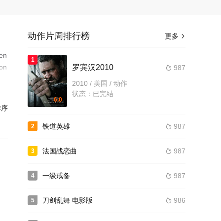
动作片周排行榜
更多

hen
1
 on
罗宾汉2010
987

2010 / 美国 / 动作
状态：已完结
6.0
序
铁道英雄
987
2

法国战恋曲
987
3

一级戒备
987
4

刀剑乱舞 电影版
986
5
