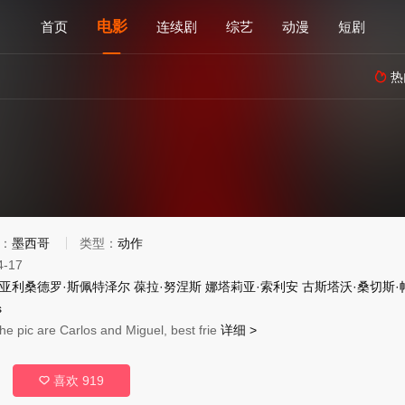
电影
首页
连续剧
综艺
动漫
短剧
热

：
墨西哥
类型：
动作
4-17
亚利桑德罗·斯佩特泽尔
葆拉·努涅斯
娜塔莉亚·索利安
古斯塔沃·桑切斯·
s
the pic are Carlos and Miguel, best frie
详细 >
喜欢
919
