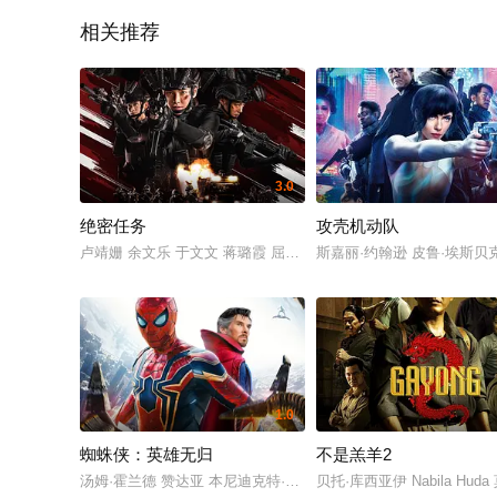
相关推荐
3.0
绝密任务
攻壳机动队
卢靖姗 余文乐 于文文 蒋璐霞 屈菁菁 张溯哲 朱烁燃 明子煜 褚旭 
斯嘉丽·约翰逊 皮鲁·埃斯贝克
1.0
蜘蛛侠：英雄无归
不是羔羊2
汤姆·霍兰德 赞达亚 本尼迪克特·康伯巴奇 雅各布·贝塔隆 托比·马奎尔
贝托·库西亚伊 Nabila Huda