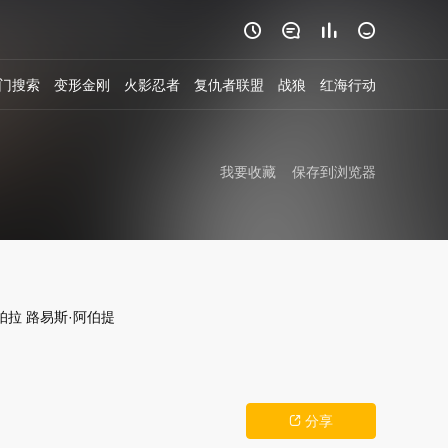




门搜索
变形金刚
火影忍者
复仇者联盟
战狼
红海行动
我要收藏
保存到浏览器
帕拉
路易斯·阿伯提
分享
