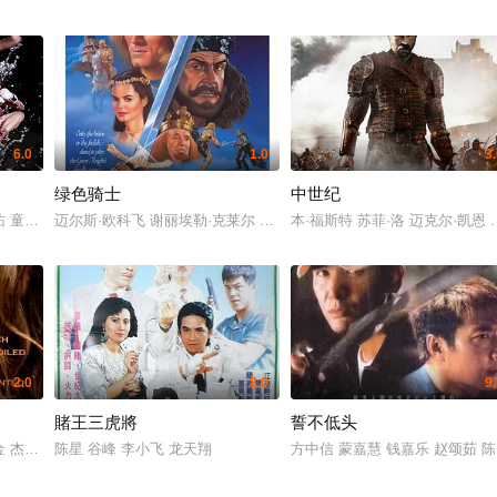
6.0
1.0
3
绿色骑士
中世纪
佑 童冰玉 卓韵芝
迈尔斯·欧科飞 谢丽埃勒·克莱尔 利·劳森 肖恩·康纳利 特瑞沃·霍华德 彼得
本·福斯特 苏菲·洛 迈克尔·凯恩
2.0
8.0
9
賭王三虎將
誓不低头
杰瑞米·桑普特 爱德·维斯特维克 安娜-露易丝·普拉曼 马克·博纳尔 塞巴斯蒂安·科赫 艾略
陈星 谷峰 李小飞 龙天翔
方中信 蒙嘉慧 钱嘉乐 赵颂茹 陈