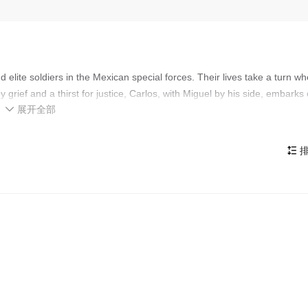
d elite soldiers in the Mexican special forces. Their lives take a turn w
grief and a thirst for justice, Carlos, with Miguel by his side, embarks
展开全部
ery ticket and unwavering grit.

排
