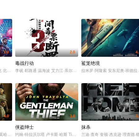
3.0
2.0
4
毒战行动
鲨笼绝境
亮月儿 王飞斐 常丹丹 金丽慧子 潘羞月 朱庭辰 叶彤 凡尼达·宾蒂·伊姆兰 曹操
 北野武 朱丽叶·比诺什 迈克尔·皮特 黄经汉 丹妮西娅·萨马尔 拉札勒斯·雷图勒
李砚 郄路通 温海波 艾力江·库尔班 吕新舜 张晓娜 姬龙 战克林 崔乐
拉米罗·阿隆索 安东尼奥·班德拉斯
4.0
3.0
3
侠盗绅士
抹杀
 安德鲁·加菲尔德 玛丽莎·托梅 乔恩·费儒 王汉斌 威廉·达福 阿尔弗雷德·莫里纳 
 莫哈末·沙菲·纳斯威普 Fauzie Laily 李博艺
约翰·特拉沃尔塔 卢卡斯·哈斯 Tim Sitarz Tim Sitarz 山姆·阿斯加里 艾
兰迪·查奇 奎顿·杰克逊 理查德·格