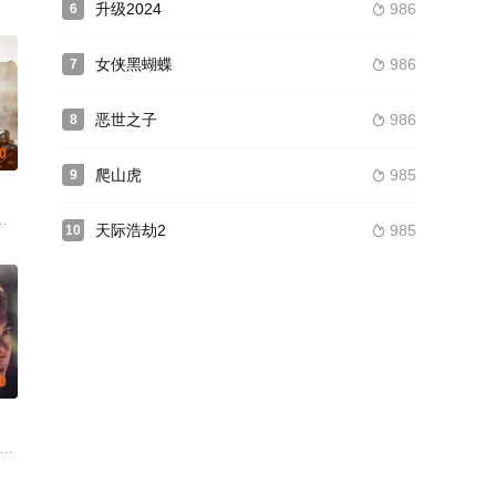
升级2024
986
6

女侠黑蝴蝶
986
7

恶世之子
986
8

.0
爬山虎
985
9

·库欣 罗纳德·莱西 丽拉·柯卓娃 约翰·瑞斯-戴维斯 威尔弗里德·布兰贝尔 布鲁斯·利
 蒂尔·施威格 罗兰·默勒 马修·古迪 威廉·莫斯里 卡瑞尔·罗登 维尔纳·德恩 文森
天际浩劫2
985
10

.0
特·奈特 安娜·威尔逊-琼斯 特蕾西·伊芙艾策尔 Hari Dhillon 莎拉·斯图尔特 
宇琛 高雄 陈山聪 谢天华 林雪