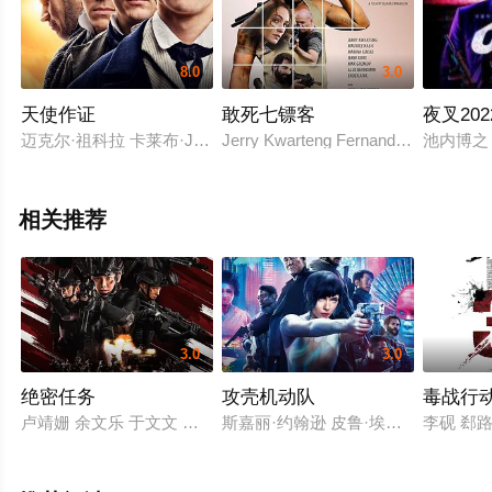
8.0
3.0
天使作证
敢死七镖客
夜叉202
迈克尔·祖科拉 卡莱布·J·斯皮瓦克 林肯·霍普 保罗·伍思里奇 吉
Jerry Kwarteng Fernando Carrera Ma
池内博之
相关推荐
3.0
3.0
绝密任务
攻壳机动队
毒战行
卢靖姗 余文乐 于文文 蒋璐霞 屈菁菁 张溯哲 朱烁燃 明子煜 褚旭 
斯嘉丽·约翰逊 皮鲁·埃斯贝克 北野武
李砚 郄路