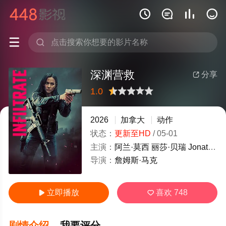






深渊营救
分享

1.0
很差
较差
还行
推荐
力荐
2026
加拿大
动作
状态：
更新至HD
/
05-01
主演：
阿兰·莫西
丽莎·贝瑞
Jonathan
导演：
詹姆斯·马克
立即播放
喜欢
748


剧情介绍
我要评分