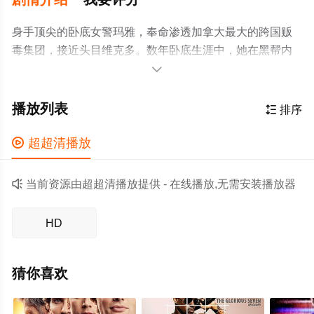
身手顶尖的卧底女警玛雅，奉命渗透加拿大最大的跨国贩
毒集团，接近头目维克多。数年卧底生涯中，她在黑帮内
部步步为营，在猜忌、背叛与暴力中保全自己，对抗集团

权力斗争。当身份面临暴露、线人接连遇害，玛雅在黑白
两道的夹缝中绝境反击，以一己之力捣毁整个贩毒网络，
播放列表

排序
完成终极任务，为自己讨回公道。

超超清播放

当前资源由超超清播放提供 - 在线播放,无需安装播放器
HD
猜你喜欢