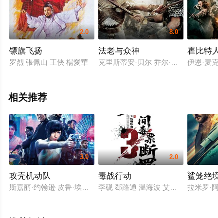
2.0
8.0
镖旗飞扬
法老与众神
霍比特
罗烈 張佩山 王俠 楊愛華
克里斯蒂安·贝尔 乔尔·埃哲顿 本·金
伊恩·麦克
相关推荐
3.0
2.0
攻壳机动队
毒战行动
鲨笼绝
斯嘉丽·约翰逊 皮鲁·埃斯贝克 北野武 朱丽叶·比诺什 迈克尔·皮特
李砚 郄路通 温海波 艾力江·库尔班 
拉米罗·阿