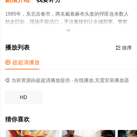
1995年，东北吉春市，两名戴着麻布头套的悍匪连杀数人
劫走巨款，现场不留活口，手法毒辣到让全城胆寒。警察
局长命令刑侦队长张震调查此案。早已隐退“江湖”多年的赵

红兵因战友被杀，决定联合刑侦队长张震为牺牲的战友讨
回这笔血债。
播放列表

排序

超超清播放

当前资源由超超清播放提供 - 在线播放,无需安装播放器
HD
猜你喜欢