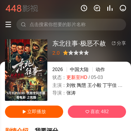






东北往事·极恶不赦
分享

2.0
很差
较差
还行
推荐
力荐
2026
中国大陆
动作
状态：
更新至HD
/
05-03
主演：
刘牧
陶慧
王小毅
丁宇佳
魏子
导演：
张涛
立即播放
喜欢
482


剧情介绍
我要评分