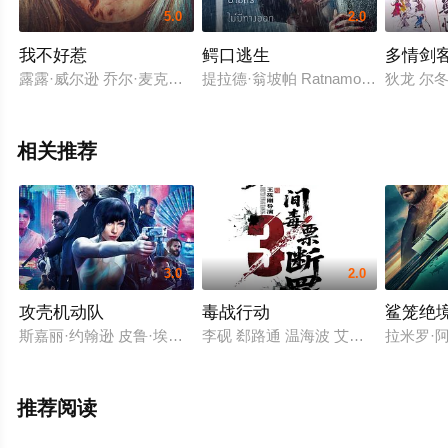
5.0
2.0
我不好惹
鳄口逃生
多情剑
露露·威尔逊 乔尔·麦克哈尔 凯文·詹姆斯 阿曼达·布鲁盖尔 罗伯特·梅耶 瑞安·麦克唐纳德
提拉德·翁坡帕 Ratnamon Ratchirath
狄龙 尔冬
相关推荐
3.0
2.0
攻壳机动队
毒战行动
鲨笼绝
斯嘉丽·约翰逊 皮鲁·埃斯贝克 北野武 朱丽叶·比诺什 迈克尔·皮特
李砚 郄路通 温海波 艾力江·库尔班 
拉米罗·阿
推荐阅读