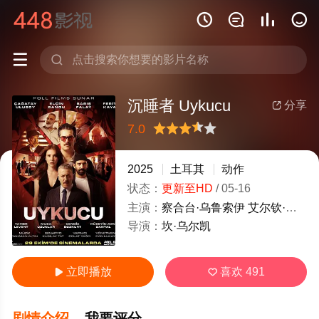






沉睡者 Uykucu
分享

7.0
很差
较差
还行
推荐
力荐
2025
土耳其
动作
状态：
更新至HD
/
05-16
主演：
察合台·乌鲁索伊
艾尔钦·桑古
导演：
坎·乌尔凯
立即播放
喜欢
491


剧情介绍
我要评分