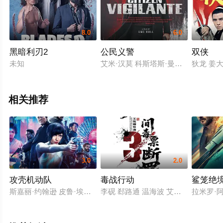
8.0
6.0
黑暗利刃2
公民义警
双侠
未知
艾米·汉莫 科斯塔斯·曼迪勒 本杰明·施诺 维叶克斯拉维·卡图
狄龙 姜大
相关推荐
3.0
2.0
攻壳机动队
毒战行动
鲨笼绝
斯嘉丽·约翰逊 皮鲁·埃斯贝克 北野武 朱丽叶·比诺什 迈克尔·皮特
李砚 郄路通 温海波 艾力江·库尔班 
拉米罗·阿