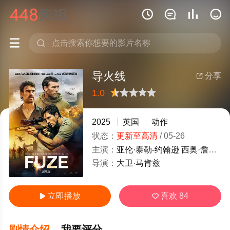






导火线
分享

1.0
很差
较差
还行
推荐
力荐
2025
英国
动作
状态：
更新至高清
/
05-26
主演：
亚伦·泰勒-约翰逊
西奥·詹姆斯
导演：
大卫·马肯兹
立即播放
喜欢
84


剧情介绍
我要评分