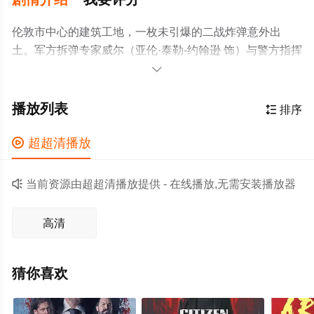
伦敦市中心的建筑工地，一枚未引爆的二战炸弹意外出
土。军方拆弹专家威尔（亚伦·泰勒-约翰逊 饰）与警方指挥
官（古古·玛芭塔-劳 饰）紧急启动全城疏散，整座街区陷入

混乱。而这场“定时炸弹危机”，恰好成为一群劫匪（提奥·
詹姆斯、萨姆·沃辛顿 饰）策划已久的银行劫案完美掩护。
播放列表

排序
拆弹倒计时与抢劫计划双线并行，危机与犯罪交织，一场
以全城恐慌为背景的猫鼠游戏就此展开。

超超清播放

当前资源由超超清播放提供 - 在线播放,无需安装播放器
高清
猜你喜欢