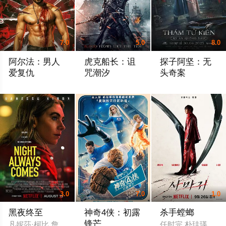
7.0
5.0
8.0
阿尔法：男人
虎克船长：诅
探子阿坚：无
爱复仇
咒潮汐
头奇案
Hemanth Kumar Balu Nagendra Gopika Suresh
理查德·罗登 肖恩·克罗宁 蒙拉杰·巴楚
玉叶 国辉
3.0
7.0
1.0
黑夜终至
神奇4侠：初露
杀手螳螂
锋芒
凡妮莎·柯比 詹妮弗·杰森·李 茱莉娅·福克斯 扎克·高察根 兰道尔·朴 Jennifer Lanier 
任时完 朴珪瑛 赵祐