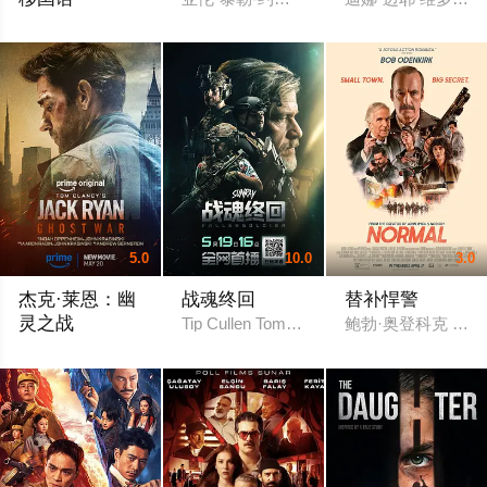
杰拉德·巴特勒 莫蕾娜·巴卡琳 罗曼·格里芬·戴维斯 奈丽娅·达科斯塔
5.0
10.0
3.0
杰克·莱恩：幽
战魂终回
替补悍警
灵之战
Tip Cullen Tom Leigh Steven Blades Luke
鲍勃·奥登科克 琳娜·海
约翰·卡拉辛斯基 西耶娜·米勒 哈立德·莱斯 Diarmuid de Faoi