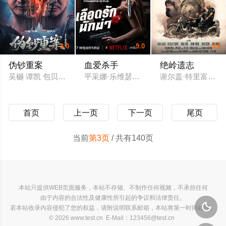
8.0
9.0
5.0
伪钞重案
血爱杀手
绝岭遗志
吴樾 谭凯 包贝尔 梁颂晴 雷牧 好奇 沐岚 王蕴凡 郭桐溪 修睿 王
平采娜·乐维瑟派布恩 塔纳波·里拉塔纳卡
谢尔盖·特里富诺维奇 杰克
首页
上一页
下一页
尾页
当前
第3页
/ 共有140页
本站只提供WEB页面服务，本站不存储、不制作任何视频，不承担任何
由于内容的合法性及健康性所引起的争议和法律责任。

若本站收录内容侵犯了您的权益，请附说明联系邮箱，本站将第一时间处理。
© 2026 www.test.cn E-Mail：123456@test.cn