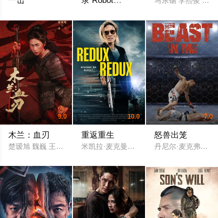
一击
录 Robot
马东锡 李熙俊 李濬
Apocalypse
乔·博恩瑟 切尔西·布雷亚 汤姆·约翰逊 多米尼克·曼齐诺 伊芙·德帕奥利斯 J
蒂托·奥蒂兹 Katalina Viteri DeAngelo Da
9.0
10.0
7.0
木兰：血刃
重返重生
怒兽出笼
楚瑷旭 魏巍 王岗 李诺菲
米凯拉·麦克曼努斯 Stella Marcus 杰里米·S
丹尼尔·麦克弗森 卢克·海