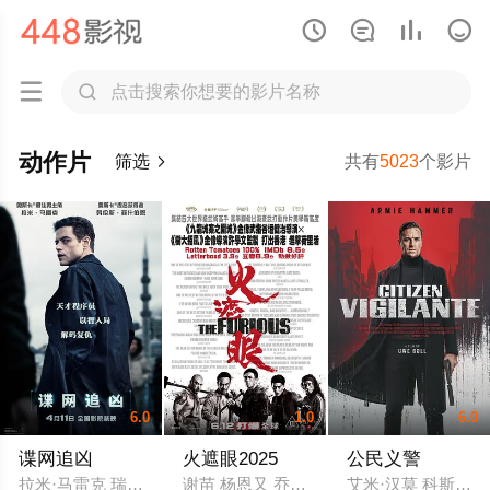






动作片
筛选
共有
5023
个影片

6.0
1.0
6.0
谍网追凶
火遮眼2025
公民义警
拉米·马雷克 瑞秋·布罗斯纳安 凯特芮娜·巴尔夫 劳伦斯·菲什伯恩 
谢苗 杨恩又 乔·塔斯利姆 雅彦·鲁伊安 杰
艾米·汉莫 科斯塔斯·曼迪勒 本