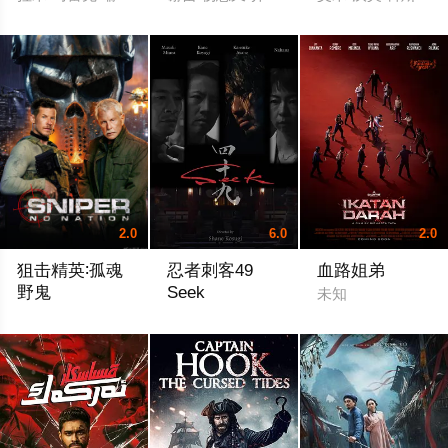
2.0
6.0
2.0
狙击精英∶孤魂
忍者刺客49
血路姐弟
野鬼
Seek
未知
查德·科林斯 汤姆·贝伦杰 瑞安·罗宾斯
小杉健 三浦诚己 菜叶菜 石井靖见 佐藤五