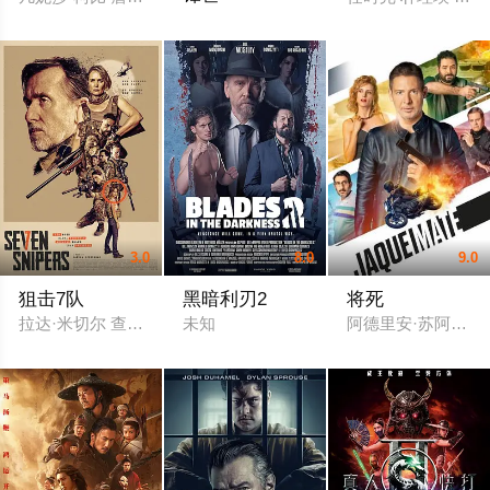
佩德罗·帕斯卡 凡妮莎·柯比 艾邦·摩斯-巴克拉
3.0
8.0
9.0
狙击7队
黑暗利刃2
将死
拉达·米切尔 查尔斯·科蒂尔 艾恩·格拉法德 利·泰格·哈雷 瑞恩·柯万腾 帕卡
未知
阿德里安·苏阿尔 玛吉·西