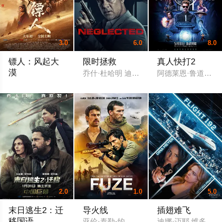
3.0
6.0
8.0
镖人：风起大
限时拯救
真人快打2
漠
乔什·杜哈明 迪伦·斯普罗斯 蒂尔·施威格 杰森·伦敦 
阿德莱恩·鲁道夫 卡
吴京 谢霆锋 于适 陈丽君 孙艺洲 此沙 李云霄 梁家辉 张晋 惠英红
2.0
1.0
5.0
末日逃生2：迁
导火线
插翅难飞
移国语
亚伦·泰勒-约翰逊 西奥·詹姆斯 萨姆·沃辛顿 古
迪娜·迈耶 维多利亚·普拉特 Ju