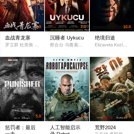
2.0
7.0
10.0
血战青龙寨
沉睡者 Uykucu
绝境归途
罗立群 杜奕衡 杜乐 沈芳熙 扬笑 顾问
察合台·乌鲁索伊 艾尔钦·桑古 坚吉兹.博兹
Elizaveta Kozlova 
5.0
7.0
6.0
惩罚者：最后
人工智能启示
荒野2024